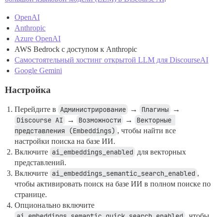
OpenAI
Anthropic
Azure OpenAI
AWS Bedrock с доступом к Anthropic
Самостоятельный хостинг открытой LLM для DiscourseAI
Google Gemini
Настройка
Перейдите в
Администрирование
→
Плагины
→
Discourse AI
→
Возможности
→
Векторные 
представления (Embeddings)
, чтобы найти все
настройки поиска на базе ИИ.
Включите
ai_embeddings_enabled
для векторных
представлений.
Включите
ai_embeddings_semantic_search_enabled
,
чтобы активировать поиск на базе ИИ в полном поиске по
странице.
Опционально включите
ai_embeddings_semantic_quick_search_enabled
, чтобы