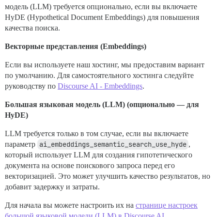
модель (LLM) требуется опционально, если вы включаете
HyDE (Hypothetical Document Embeddings) для повышения
качества поиска.
Векторные представления (Embeddings)
Если вы используете наш хостинг, мы предоставим вариант
по умолчанию. Для самостоятельного хостинга следуйте
руководству по
Discourse AI - Embeddings
.
Большая языковая модель (LLM) (опционально — для
HyDE)
LLM требуется только в том случае, если вы включаете
параметр
ai_embeddings_semantic_search_use_hyde
,
который использует LLM для создания гипотетического
документа на основе поискового запроса перед его
векторизацией. Это может улучшить качество результатов, но
добавит задержку и затраты.
Для начала вы можете настроить их на
странице настроек
большой языковой модели (LLM) в Discourse AI
.