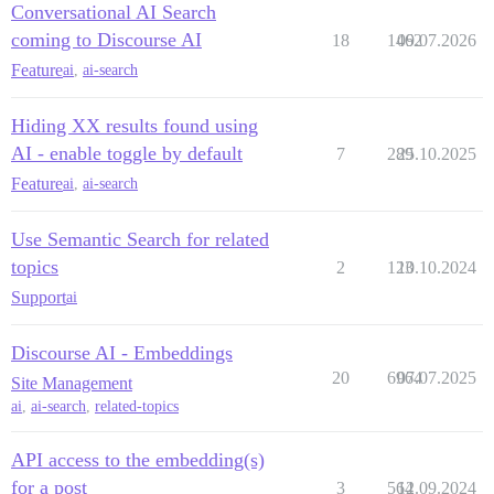
Conversational AI Search
coming to Discourse AI
18
1462
09.07.2026
Feature
ai
,
ai-search
Hiding XX results found using
AI - enable toggle by default
7
289
25.10.2025
Feature
ai
,
ai-search
Use Semantic Search for related
topics
2
123
10.10.2024
Support
ai
Discourse AI - Embeddings
20
6964
07.07.2025
Site Management
ai
,
ai-search
,
related-topics
API access to the embedding(s)
for a post
3
564
12.09.2024