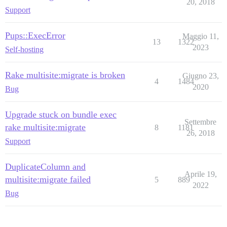
20, 2018
Support
Pups::ExecError
Maggio 11,
13
1322
2023
Self-hosting
Rake multisite:migrate is broken
Giugno 23,
4
1484
2020
Bug
Upgrade stuck on bundle exec
Settembre
rake multisite:migrate
8
1181
26, 2018
Support
DuplicateColumn and
Aprile 19,
multisite:migrate failed
5
889
2022
Bug