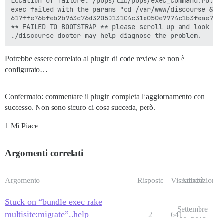
Location of failure: /pups/lib/pups/exec_command.rb:11
exec failed with the params "cd /var/www/discourse &&
617ffe76bfeb2b963c76d3205013104c31e050e9974c1b3feae790
** FAILED TO BOOTSTRAP ** please scroll up and look f
Potrebbe essere correlato al plugin di code review se non è
configurato…
Confermato: commentare il plugin completa l’aggiornamento con
successo. Non sono sicuro di cosa succeda, però.
1 Mi Piace
Argomenti correlati
Argomento
Risposte
Visualizzazioni
Attività
Stuck on “bundle exec rake
Settembre
multisite:migrate”..help
2
641