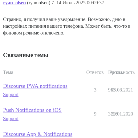
ryan_olsen
(ryan olsen)
7
14.Июль.2025 00:09:37
Странно, я получил ваше уведомление. Возможно, дело в
настройках питания вашего телефона. Может быть, что-то в
фоновом режиме отключено.
Связанные темы
Тема
Ответов
Просм.
Активность
Discourse PWA notifications
3
953
06.08.2021
Support
Push Notifications on iOS
9
3125
20.01.2020
Support
Discourse App & Notifications