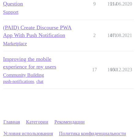
Question
9
1914
21.06.2020
Support
(PAID) Create Discourse PWA
App With Push Notification
2
1411
07.08.2021
Marketplace
Improving the mobile
experience for my users
17
1600
15.12.2023
Community Building
push-notifications
,
chat
Главная
Категории
Рекомендации
Условия использования
Политика конфиденциальности