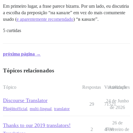
Em primeiro lugar, a frase parece bizarra. Por um lado, eu discutiria
a escolha da preposição “на канале” em vez do mais comumente
usado (
e aparentemente recomendado
) “в канале”.
5 curtidas
próxima página →
Tópicos relacionados
Tópico
Respostas
Visualizações
Atividade
Discourse Translator
24 de Junho
29
71521
de 2026
Plugin
official
,
multi-lingual
,
translator
26 de
Thanks to our 2019 translators!
2
4738
Fevereiro de