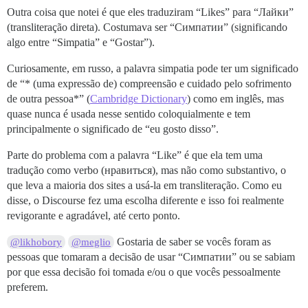
Outra coisa que notei é que eles traduziram “Likes” para “Лайки”
(transliteração direta). Costumava ser “Симпатии” (significando
algo entre “Simpatia” e “Gostar”).
Curiosamente, em russo, a palavra simpatia pode ter um significado
de “* (uma expressão de) compreensão e cuidado pelo sofrimento
de outra pessoa*” (
Cambridge Dictionary
) como em inglês, mas
quase nunca é usada nesse sentido coloquialmente e tem
principalmente o significado de “eu gosto disso”.
Parte do problema com a palavra “Like” é que ela tem uma
tradução como verbo (нравиться), mas não como substantivo, o
que leva a maioria dos sites a usá-la em transliteração. Como eu
disse, o Discourse fez uma escolha diferente e isso foi realmente
revigorante e agradável, até certo ponto.
Gostaria de saber se vocês foram as
@likhobory
@meglio
pessoas que tomaram a decisão de usar “Симпатии” ou se sabiam
por que essa decisão foi tomada e/ou o que vocês pessoalmente
preferem.