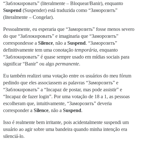
“Заблокировать” (literalmente – Bloquear/Banir), enquanto
Suspend
(Suspender) está traduzida como “Заморозить”
(literalmente – Congelar).
Pessoalmente, eu esperaria que “Заморозить” fosse menos severo
do que “Заблокировать” e imaginaria que “Заморозить”
correspondesse a
Silence
, não a
Suspend
. “Заморозить”
definitivamente tem uma conotação
temporária
, enquanto
“Заблокировать” é quase sempre usado em mídias sociais para
significar “Banir” ou algo
permanente
.
Eu também realizei uma votação entre os usuários do meu fórum
pedindo que eles associassem as palavras “Заморозить” e
“Заблокировать” a “Incapaz de postar, mas pode assistir” e
“Incapaz de fazer login”. Por uma votação de 18 a 1, as pessoas
escolheram que, intuitivamente, “Заморозить” deveria
corresponder a
Silence
, não a
Suspend
.
Isso é realmente bem irritante, pois acidentalmente suspendi um
usuário ao agir sobre uma bandeira quando minha intenção era
silenciá-lo.