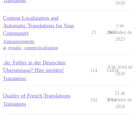
Translations
2020
Content Localization and
Automatic Translations for Your
1 de
25
2867
Setembro de
Community
2025
Announcements
ai
,
dynaloc
,
content-localization
:de: Fehler in der Deutschen
8 de Abril de
Übersetzung? Hier melden!
114
14434
2026
Translations
21 de
Quality of French Translations
102
9712
Fevereiro de
Translations
2026