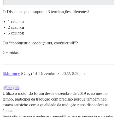
O Discourse pode suportar 3 terminações diferentes?
1 ссылк
а
2 ссылк
и
5 ссыл
ок
Ou “сообщение, сообщения, сообщений”?
2 curtidas
likhobory
(Greg)
14
Dezembro 3, 2022, 8:50pm
@meglio
Utilizo o motor do fórum desde dezembro de 2019 e, ao mesmo
tempo, participei da tradução com precisão porque também não
estava satisfeito com a qualidade da tradução russa disponível na
época.
Seria ótimo se você pudesse compartilhar sua experiência e apontar