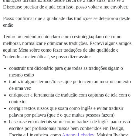
traduções ucraniano/russo desde cerca de 2 anos atrás, mas se o
Discourse precisar de ajuda com isso, posso voltar a me envolver.
Posso confirmar que a qualidade das traduções se deteriorou desde
então.
Tenho um entendimento claro e uma estratégia/plano de como
melhorar, normalizar e otimizar as traduções. Escrevi alguns artigos
aqui no Meta sobre como fazer traduções de alta qualidade e
“entendo a matemática”, se posso dizer assim:
construir um dicionário para que todas as traduções sigam o
mesmo estilo
traduzir alguns termos/frases que pertencem ao mesmo contexto
de uma vez
enriquecer a ferramenta de tradução com capturas de tela com o
contexto
corrigir textos russos que soam como inglês e evitar traduzir
palavra por palavra (que é o que muitas pessoas fazem)
basear-se em materiais sobre como traduzir de inglês para russo
escritos por profissionais russos bem conhecidos em Design,
Escrita e Linguística, como
Artemy Lebedev
, Maksim Ilyahov