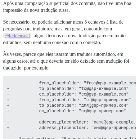
Após uma comparação superficial dos commits, não tive uma boa
impressão da nova tradução russa.
Se necessário, eu poderia adicionar meus 5 centavos à lista de
perguntas para tradutores, mas, em geral, concordo com
: alguns termos na nova tradução parecem muito
@hiddenseal
estranhos, sem nenhuma conexão com o contexto.
Às vezes, parece que eles usaram um tradutor automático, em
alguns casos, até o que deveria ter sido deixado sem tradução foi
traduzido, por exemplo:
-            from_placeholder: "from@gsp-example.com"

-            to_placeholder: "to@gsp-example.com"

-            cc_placeholder: "cc@gsp-example.com"

+            from_placeholder: "от@gsp-пример.ком"

+            to_placeholder: "для@gsp-пример.ком"

+            cc_placeholder: "cc@gsp-пример.ком"

-            address_placeholder: "name@gsp-example.co
+            address_placeholder: "имя@gsp-пример.ком"
-    logout_redirect: "Endereço da página para redire