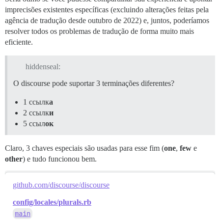
imprecisões existentes específicas (excluindo alterações feitas pela
agência de tradução desde outubro de 2022) e, juntos, poderíamos
resolver todos os problemas de tradução de forma muito mais
eficiente.
hiddenseal:
O discourse pode suportar 3 terminações diferentes?
1 ссылк
а
2 ссылк
и
5 ссыл
ок
Claro, 3 chaves especiais são usadas para esse fim (
one
,
few
e
other
) e tudo funcionou bem.
github.com/discourse/discourse
config/locales/plurals.rb
main