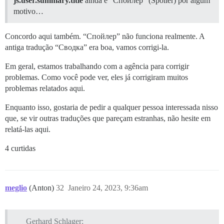
js.user.summary.title
ainda é “Спойлер” (Spoiler) por algum
motivo…
Concordo aqui também. “Спойлер” não funciona realmente. A
antiga tradução “Сводка” era boa, vamos corrigi-la.
Em geral, estamos trabalhando com a agência para corrigir
problemas. Como você pode ver, eles já corrigiram muitos
problemas relatados aqui.
Enquanto isso, gostaria de pedir a qualquer pessoa interessada nisso
que, se vir outras traduções que pareçam estranhas, não hesite em
relatá-las aqui.
4 curtidas
meglio
(Anton)
32
Janeiro 24, 2023, 9:36am
Gerhard Schlager: