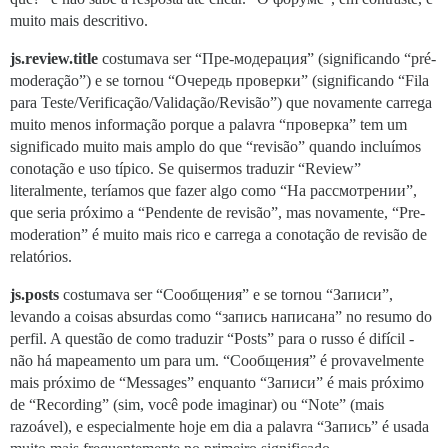
muito mais descritivo.
js.review.title
costumava ser “Пре-модерация” (significando “pré-
moderação”) e se tornou “Очередь проверки” (significando “Fila
para Teste/Verificação/Validação/Revisão”) que novamente carrega
muito menos informação porque a palavra “проверка” tem um
significado muito mais amplo do que “revisão” quando incluímos
conotação e uso típico. Se quisermos traduzir “Review”
literalmente, teríamos que fazer algo como “На рассмотрении”,
que seria próximo a “Pendente de revisão”, mas novamente, “Pre-
moderation” é muito mais rico e carrega a conotação de revisão de
relatórios.
js.posts
costumava ser “Сообщения” e se tornou “Записи”,
levando a coisas absurdas como “запись написана” no resumo do
perfil. A questão de como traduzir “Posts” para o russo é difícil -
não há mapeamento um para um. “Сообщения” é provavelmente
mais próximo de “Messages” enquanto “Записи” é mais próximo
de “Recording” (sim, você pode imaginar) ou “Note” (mais
razoável), e especialmente hoje em dia a palavra “Запись” é usada