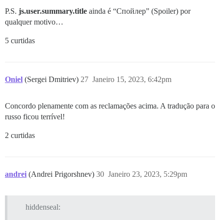
P.S.
js.user.summary.title
ainda é “Спойлер” (Spoiler) por
qualquer motivo…
5 curtidas
Oniel
(Sergei Dmitriev)
27
Janeiro 15, 2023, 6:42pm
Concordo plenamente com as reclamações acima. A tradução para o
russo ficou terrível!
2 curtidas
andrei
(Andrei Prigorshnev)
30
Janeiro 23, 2023, 5:29pm
hiddenseal: