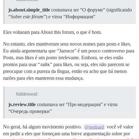
js.about.simple_title
costumava ser “О форуме” (significando
“
Sobre este fórum
”) e virou “Информация”
Eles voltaram para About this forum, o que é bom.
No entanto, eles mantiveram seus novos nomes para posts e likes.
Eu ainda argumentaria que “Записи” é um pouco controverso para
Posts, mas likes é um ponto irrelevante. Embora, se eles estão
prontos para usar “лайк” para likes, ou seja, eles não parecem se
preocupar com a pureza da língua, então eu acho que há menos
razões para eles manterem essa mudança.
hiddenseal:
js.review.title
costumava ser “Пре-модерация” e virou
“Очередь проверки”
No geral, há algum movimento positivo.
você vê valor
@gerhard
em pedir a eles que forneçam uma breve argumentação sobre por