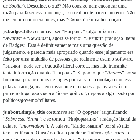
de
Spoiler
). Desculpe, o quê? Não consigo nem encontrar uma
razão para fazer essa mudança, isso realmente parece um erro. Não
me lembro como era antes, mas “Сводка” é uma boa opção.
js.badges.title
costumava ser “Награды” (algo próximo a
“
Awards
” e “
Rewards
”), agora se tornou “Значки” (tradução literal
de Badges). Esta é definitivamente mais uma questão de
julgamento, e parecia mais apropriado quando esse julgamento era
feito por uma multidão de pessoas que realmente usam o software.
“Значки” pode ser a tradução literal correta, mas não transmite
tanta informação quanto “Награды”. Suponho que “
Badges
” possa
funcionar para usuários de inglês por causa da conotação que essa
palavra carrega, mas em russo hoje em dia essa palavra está em
primeiro lugar associada a “ícone gráfico”, depois a algo usado por
políticos/governo/militares.
js.about.simple_title
costumava ser “О форуме” (significando
“
Sobre este fórum
”) e se tornou “Информация” (tradução literal da
palavra “
Information
”). A palavra “Информация” por si só não
tem significado. O usuário fica a ponderar “Informações
sobre
o
quê?” e não sabe a resposta até clicar. “О форуме”, em contraste, é