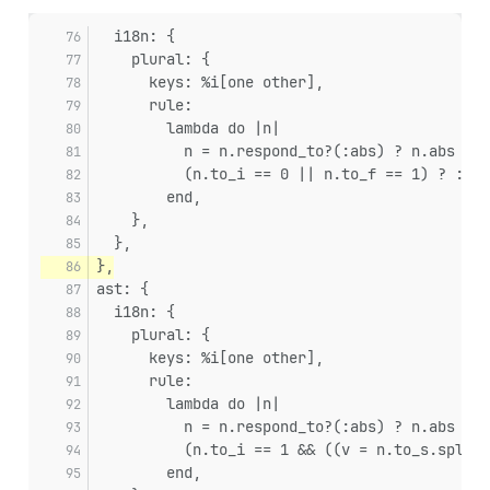
  i18n: {
    plural: {
      keys: %i[one other],
      rule:
        lambda do |n|
          n = n.respond_to?(:abs) ? n.abs : (
          (n.to_i == 0 || n.to_f == 1) ? :one
        end,
    },
  },
},
ast: {
  i18n: {
    plural: {
      keys: %i[one other],
      rule:
        lambda do |n|
          n = n.respond_to?(:abs) ? n.abs : (
          (n.to_i == 1 && ((v = n.to_s.split(
        end,