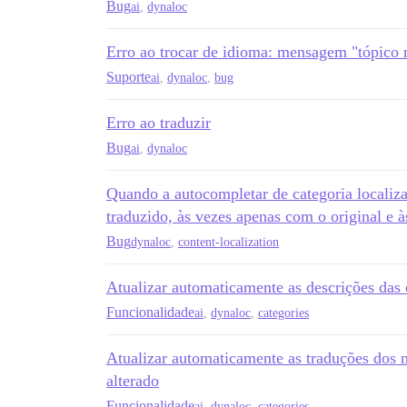
Bug
ai
,
dynaloc
Erro ao trocar de idioma: mensagem "tópico n
Suporte
ai
,
dynaloc
,
bug
Erro ao traduzir
Bug
ai
,
dynaloc
Quando a autocompletar de categoria localiz
traduzido, às vezes apenas com o original e
Bug
dynaloc
,
content-localization
Atualizar automaticamente as descrições das 
Funcionalidade
ai
,
dynaloc
,
categories
Atualizar automaticamente as traduções dos n
alterado
Funcionalidade
ai
,
dynaloc
,
categories