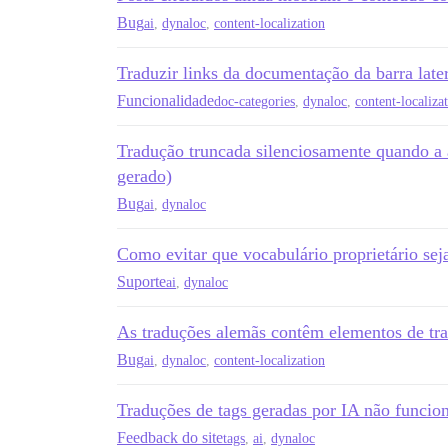
Bug
ai
,
dynaloc
,
content-localization
Traduzir links da documentação da barra late
Funcionalidade
doc-categories
,
dynaloc
,
content-localiza
Tradução truncada silenciosamente quando a 
gerado)
Bug
ai
,
dynaloc
Como evitar que vocabulário proprietário sej
Suporte
ai
,
dynaloc
As traduções alemãs contêm elementos de tr
Bug
ai
,
dynaloc
,
content-localization
Traduções de tags geradas por IA não funcio
Feedback do site
tags
,
ai
,
dynaloc