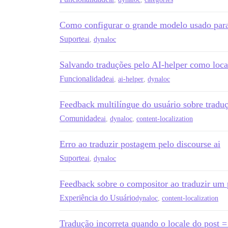
Como configurar o grande modelo usado para
Suporte
ai
,
dynaloc
Salvando traduções pelo AI-helper como loca
Funcionalidade
ai
,
ai-helper
,
dynaloc
Feedback multilíngue do usuário sobre tradu
Comunidade
ai
,
dynaloc
,
content-localization
Erro ao traduzir postagem pelo discourse ai
Suporte
ai
,
dynaloc
Feedback sobre o compositor ao traduzir um 
Experiência do Usuário
dynaloc
,
content-localization
Tradução incorreta quando o locale do post =