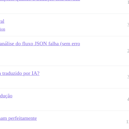
ral
tion
análise do fluxo JSON falha (sem erro
a traduzido por IA?
adução
nam perfeitamente
1