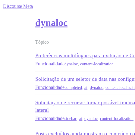
Discourse Meta
dynaloc
Tópico
Preferências multilíngues para exibição de C
Funcionalidade
dynaloc
,
content-localization
Solicitação de um seletor de data nas configu
Funcionalidade
completed
,
ai
,
dynaloc
,
content-localizat
Solicitação de recurso: tornar possível traduz
lateral
Funcionalidade
sidebar
,
ai
,
dynaloc
,
content-localization
Posts excluídos ainda mostram o conteúdo co