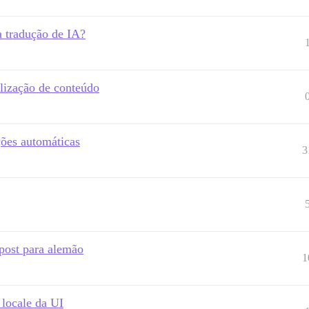
 tradução de IA?
lização de conteúdo
ções automáticas
3
post para alemão
1
 locale da UI