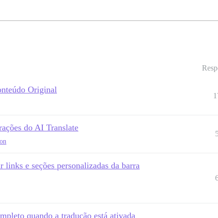
Resp
onteúdo Original
1
rações do AI Translate
ion
ir links e seções personalizadas da barra
mpleto quando a tradução está ativada