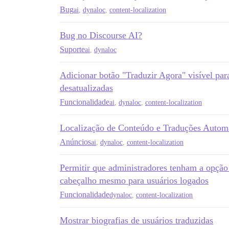
Bug
ai
,
dynaloc
,
content-localization
Bug no Discourse AI?
Suporte
ai
,
dynaloc
Adicionar botão "Traduzir Agora" visível par
desatualizadas
Funcionalidade
ai
,
dynaloc
,
content-localization
Localização de Conteúdo e Traduções Autom
Anúncios
ai
,
dynaloc
,
content-localization
Permitir que administradores tenham a opção 
cabeçalho mesmo para usuários logados
Funcionalidade
dynaloc
,
content-localization
Mostrar biografias de usuários traduzidas