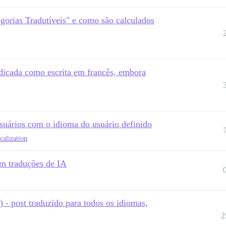
orias Tradutíveis" e como são calculados
ndicada como escrita em francês, embora
usuários com o idioma do usuário definido
calization
m traduções de IA
 - post traduzido para todos os idiomas,
2