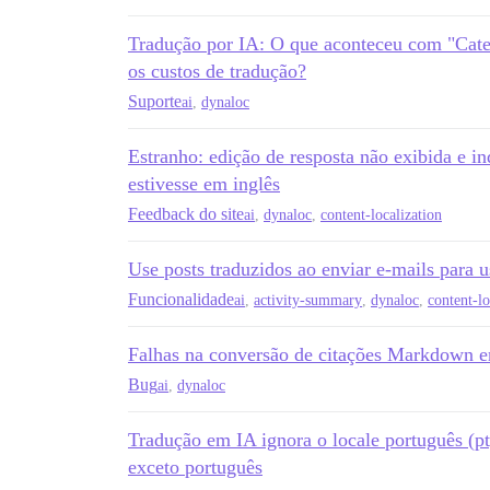
Tradução por IA: O que aconteceu com "Categ
os custos de tradução?
Suporte
ai
,
dynaloc
Estranho: edição de resposta não exibida e i
estivesse em inglês
Feedback do site
ai
,
dynaloc
,
content-localization
Use posts traduzidos ao enviar e-mails para 
Funcionalidade
ai
,
activity-summary
,
dynaloc
,
content-lo
Falhas na conversão de citações Markdown e
Bug
ai
,
dynaloc
Tradução em IA ignora o locale português (pt)
exceto português