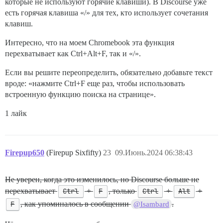
которые не используют горячие клавиши). В Discourse уже
есть горячая клавиша «/» для тех, кто использует сочетания
клавиш.
Интересно, что на моем Chromebook эта функция
перехватывает как Ctrl+Alt+F, так и «/».
Если вы решите переопределить, обязательно добавьте текст
вроде: «нажмите Ctrl+F еще раз, чтобы использовать
встроенную функцию поиска на странице».
1 лайк
Firepup650
(Firepup Sixfifty)
23
09.Июнь.2024 06:38:43
Не уверен, когда это изменилось, но Discourse больше не
перехватывает
Ctrl
+
F
, только
Ctrl
+
Alt
+
F
, как упоминалось в сообщении
.
@Isambard