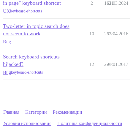
in page" keyboard shortcut
2
1621
01.03.2024
UX
keyboard-shortcuts
Two-letter in topic search does
not seem to work
10
2628
12.04.2016
Bug
Search keyboard shortcuts
hijacked?
12
2914
20.01.2017
Bug
keyboard-shortcuts
Главная
Категории
Рекомендации
Условия использования
Политика конфиденциальности