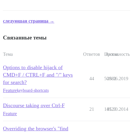
следующая страница →
Связанные темы
Тема
Ответов
Просм.
Активность
Options to disable hijack of
CMD+F / CTRL+F and "/" keys
44
50882
25.06.2019
for search?
Feature
keyboard-shortcuts
Discourse taking over Ctrl-F
21
14123
05.10.2014
Feature
Overriding the browser's "find