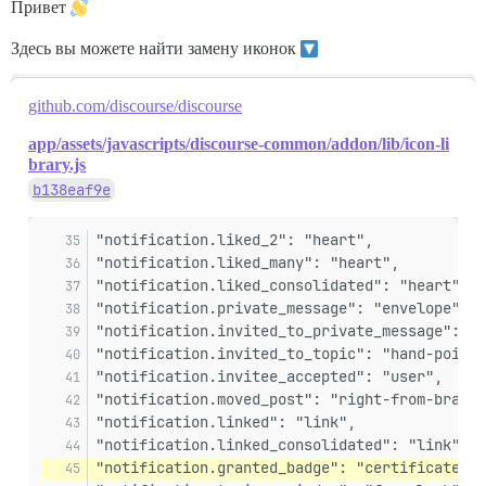
Привет
Здесь вы можете найти замену иконок
github.com/discourse/discourse
app/assets/javascripts/discourse-common/addon/lib/icon-li
brary.js
b138eaf9e
"notification.liked_2": "heart",
"notification.liked_many": "heart",
"notification.liked_consolidated": "heart",
"notification.private_message": "envelope",
"notification.invited_to_private_message": "e
"notification.invited_to_topic": "hand-point-
"notification.invitee_accepted": "user",
"notification.moved_post": "right-from-bracke
"notification.linked": "link",
"notification.linked_consolidated": "link",
"notification.granted_badge": "certificate",