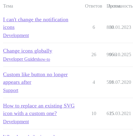
Тема
Ответов
Просм.
Активность
I can't change the notification
icons
6
880
30.01.2023
Development
Change icons globally
26
9966
05.10.2025
Developer Guides
how-to
Custom like button no longer
appears after
4
551
09.07.2020
Support
How to replace an existing SVG
icon with a custom one?
10
615
25.03.2021
Development