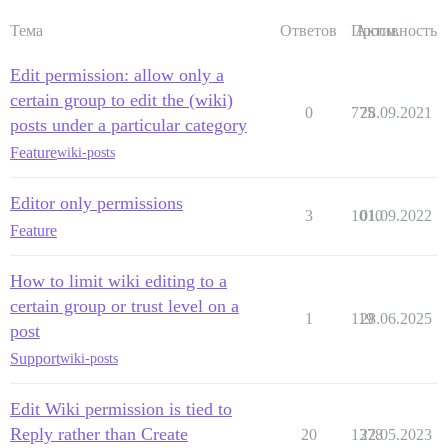
Тема
Ответов
Просм.
Активность
Edit permission: allow only a
certain group to edit the (wiki)
0
775
28.09.2021
posts under a particular category
Feature
wiki-posts
Editor only permissions
3
1010
01.09.2022
Feature
How to limit wiki editing to a
certain group or trust level on a
1
119
28.06.2025
post
Support
wiki-posts
Edit Wiki permission is tied to
Reply rather than Create
20
1378
22.05.2023