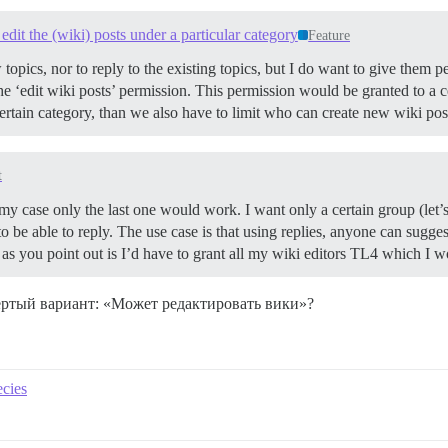
edit the (wiki) posts under a particular category
Feature
opics, nor to reply to the existing topics, but I do want to give them p
the ‘edit wiki posts’ permission. This permission would be granted to a ce
 certain category, than we also have to limit who can create new wiki p
t
y case only the last one would work. I want only a certain group (let’s 
to be able to reply. The use case is that using replies, anyone can sugge
s you point out is I’d have to grant all my wiki editors TL4 which I w
вёртый вариант: «Может редактировать вики»?
ecies