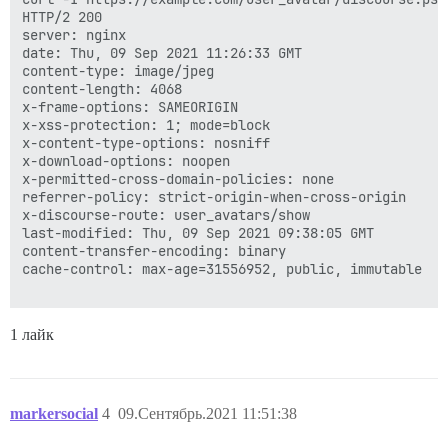
HTTP/2 200 

server: nginx

date: Thu, 09 Sep 2021 11:26:33 GMT

content-type: image/jpeg

content-length: 4068

x-frame-options: SAMEORIGIN

x-xss-protection: 1; mode=block

x-content-type-options: nosniff

x-download-options: noopen

x-permitted-cross-domain-policies: none

referrer-policy: strict-origin-when-cross-origin

x-discourse-route: user_avatars/show

last-modified: Thu, 09 Sep 2021 09:38:05 GMT

content-transfer-encoding: binary

cache-control: max-age=31556952, public, immutable

1 лайк
markersocial
4
09.Сентябрь.2021 11:51:38