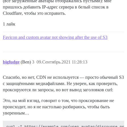
(все загруженные аватары отображались пустыми): мне
пришлось добавить IP-адрес сервера в белый список в
Cloudflare, чтобы это исправить.
1 лайк
Favicon and custom avatar not showing after the use of S3
bigfudge
(Ben)
3
09.Сентябрь.2021 11:28:13
Спасибо, но нет, CDN не используется — просто обычный S3
с защищёнными медиафайлами. Не уверен, как проверить,
проксируются ли запросы, но вот вывод заголовков curl:
Это, на мой взгляд, говорит о том, что проксирование не
происходит, но я не настолько разбираюсь, чтобы быть
уверенным…
curl -I https://example.com/user_avatar/discourse.psy