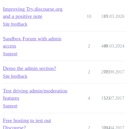
Improving Try.discourse.org
and a positive note
10
187
19.03.2026
Site feedback
Sandbox Forum with admin
access
2
448
09.03.2024
Support
Demo the admin section?
2
2775
08.09.2017
Site feedback
Test driving admin/moderation
features
4
1521
12.07.2017
Support
Free hosting to test out
Discourse?
2
3704
01.04.2017