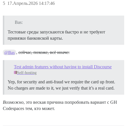
5
17.Апрель.2026 14:17:46
Bas:
Тестовые среды запускаются быстро и не требуют
привязки банковской карты.
,
сейчас, похоже, всё иначе:
@Bas
Test admin features without having to install Discourse
Self-hosting
Yep, for security and anti-fraud we require the card up front.
No charges are made to it, we just verify that it’s a real card.
Возможно
, это веская причина попробовать вариант с GH
Codespaces тем, кто может.