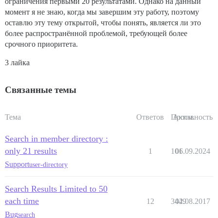
ограничения первыми 20 результатами. Однако на данный
момент я не знаю, когда мы завершим эту работу, поэтому
оставлю эту тему открытой, чтобы понять, является ли это
более распространённой проблемой, требующей более
срочного приоритета.
3 лайка
Связанные темы
Тема
Ответов
Просм.
Активность
Search in member directory :
only 21 results
1
101
06.09.2024
Support
user-directory
Search Results Limited to 50
each time
12
3449
02.08.2017
Bug
search