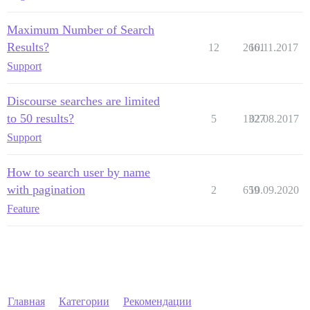
Maximum Number of Search
Results?
12
2661
10.11.2017
Support
Discourse searches are limited
to 50 results?
5
1327
02.08.2017
Support
How to search user by name
with pagination
2
659
10.09.2020
Feature
Главная
Категории
Рекомендации