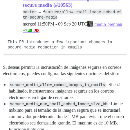
secure media (#10563)
master
feature/allow-email-image-embed-wi
←
th-secure-media
merged
11:50PM - 09 Sep 20 UTC
martin-brennan
+248
-98
This PR introduces a few important changes to 
secure media redaction in emails. 
…
Si deseas permitir la incrustación de imágenes seguras en correos
electrónicos, puedes configurar las siguientes opciones del sitio:
secure_media_allow_embed_images_in_emails
: Si está
habilitado, incrustaremos imágenes seguras en los correos
electrónicos en lugar de censurarlas.
secure_media_max_email_embed_image_size_kb
: Límite
máximo para el tamaño de la imagen segura que se incrustará,
con un valor predeterminado de 1 MB para evitar que el correo
electrónico sea demasiado grande. El máximo es de 10 MB.
Funciona junto con