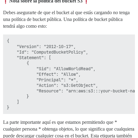
Nota sobre la política del bucket S3
Debes asegurarte de que el bucket al que estás cargando
no
tenga
una política de bucket pública. Una política de bucket pública
tendrá algo como esto:
{

    "Version": "2012-10-17",

    "Id": "ComputedBucketPolicy",

    "Statement": [

        {

            "Sid": "AllowWorldRead",

            "Effect": "Allow",

            "Principal": "*",

            "Action": "s3:GetObject",

            "Resource": "arn:aws:s3:::your-bucket-name
        }

    ]

La parte importante aquí es que estamos permitiendo que *
cualquier persona * obtenga objetos, lo que significa que cualquiera
puede descargar cualquier cosa en el bucket. Esta etiqueta también