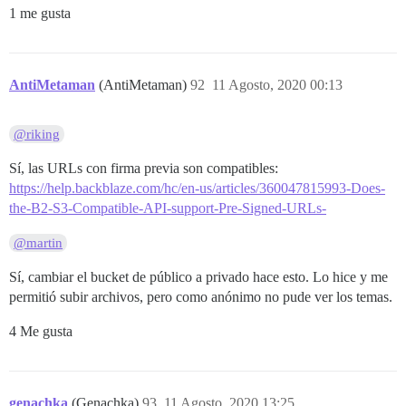
1 me gusta
AntiMetaman
(AntiMetaman)
92
11 Agosto, 2020 00:13
@riking
Sí, las URLs con firma previa son compatibles:
https://help.backblaze.com/hc/en-us/articles/360047815993-Does-
the-B2-S3-Compatible-API-support-Pre-Signed-URLs-
@martin
Sí, cambiar el bucket de público a privado hace esto. Lo hice y me
permitió subir archivos, pero como anónimo no pude ver los temas.
4 Me gusta
genachka
(Genachka)
93
11 Agosto, 2020 13:25