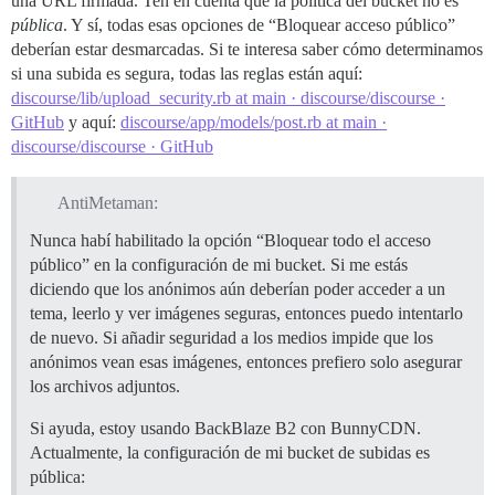
una URL firmada. Ten en cuenta que la política del bucket no es
pública
. Y sí, todas esas opciones de “Bloquear acceso público”
deberían estar desmarcadas. Si te interesa saber cómo determinamos
si una subida es segura, todas las reglas están aquí:
discourse/lib/upload_security.rb at main · discourse/discourse ·
GitHub
y aquí:
discourse/app/models/post.rb at main ·
discourse/discourse · GitHub
AntiMetaman:
Nunca habí habilitado la opción “Bloquear todo el acceso
público” en la configuración de mi bucket. Si me estás
diciendo que los anónimos aún deberían poder acceder a un
tema, leerlo y ver imágenes seguras, entonces puedo intentarlo
de nuevo. Si añadir seguridad a los medios impide que los
anónimos vean esas imágenes, entonces prefiero solo asegurar
los archivos adjuntos.
Si ayuda, estoy usando BackBlaze B2 con BunnyCDN.
Actualmente, la configuración de mi bucket de subidas es
pública: