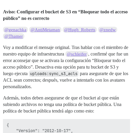
Aviso: Configurar el bucket de S3 en “Bloquear todo el acceso
público” no es correcto
@genachka
@AntiMetaman
@Hugh_Roberts
@znedw
@Thamer
Voy a modificar el mensaje original. Tras hablar con el miembro de
nuestro equipo de infraestructura
, confirmé que fue un
@schleifer
error aconsejar que se activara la configuración “Bloquear todo el
acceso público”. Desactiva esta opción para tu bucket de S3 y
luego ejecuta
uploads:sync_s3_acls
para asegurarte de que los
ACL sean correctos; después, vuelve a intentarlo con los avatares
personalizados.
Además, todos deben asegurarse de que el bucket al que están
subiendo archivos
no
tenga una política de bucket pública. Una
política de bucket pública tendrá algo como esto:
{

    "Version": "2012-10-17",
