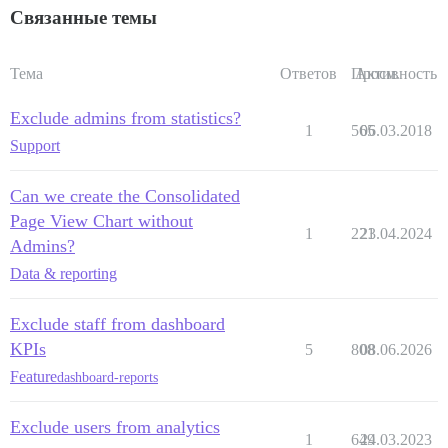
Связанные темы
Тема
Ответов
Просм.
Активность
Exclude admins from statistics?
1
565
06.03.2018
Support
Can we create the Consolidated
Page View Chart without
1
221
23.04.2024
Admins?
Data & reporting
Exclude staff from dashboard
KPIs
5
808
08.06.2026
Feature
dashboard-reports
Exclude users from analytics
1
649
24.03.2023