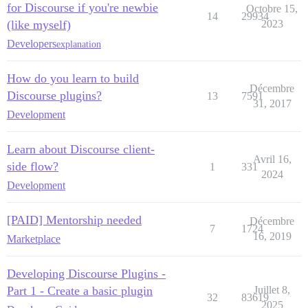
for Discourse if you're newbie
Octobre 15,
14
29934
(like myself)
2023
Developers
explanation
How do you learn to build
Décembre
Discourse plugins?
13
7591
31, 2017
Development
Learn about Discourse client-
Avril 16,
side flow?
1
331
2024
Development
[PAID] Mentorship needed
Décembre
7
1724
16, 2019
Marketplace
Developing Discourse Plugins -
Part 1 - Create a basic plugin
Juillet 8,
32
83619
2025