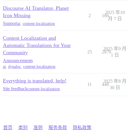
Discourse AI Translator, Planet
2025 年10
Icon Missing
2
186
月 7 日
Support
ai
,
content-localization
Content Localization and
Automatic Translations for Your
2025 年9 月
25
2870
Community
1 日
Announcements
ai
,
dynaloc
,
content-localization
Everything is translated, help!
2025 年8 月
11
448
30 日
Site feedback
content-localization
首页
类别
准则
服务条款
隐私政策