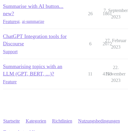
Summarise with AI button...
7. September
new?
26
1861
2023
Feature
ai
,
ai-summarize
ChatGPT Integration tools for
27. Februar
Discourse
6
2072
2023
Support
Summarising topics with an
22.
LLM (GPT, BERT, ...)?
11
4133
November
2023
Feature
Startseite
Kategorien
Richtlinien
Nutzungsbedingungen