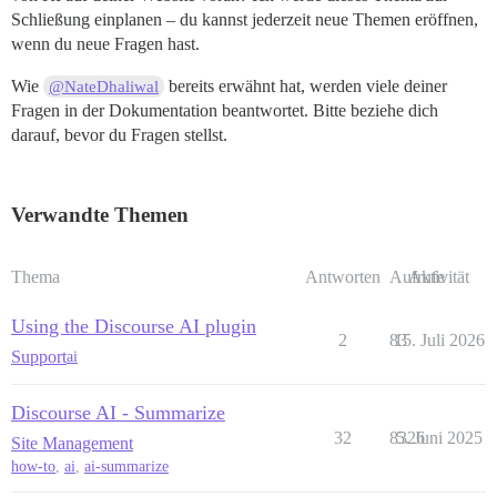
Schließung einplanen – du kannst jederzeit neue Themen eröffnen,
wenn du neue Fragen hast.
Wie
bereits erwähnt hat, werden viele deiner
@NateDhaliwal
Fragen in der Dokumentation beantwortet. Bitte beziehe dich
darauf, bevor du Fragen stellst.
Verwandte Themen
Thema
Antworten
Aufrufe
Aktivität
Using the Discourse AI plugin
2
83
15. Juli 2026
Support
ai
Discourse AI - Summarize
32
8326
5. Juni 2025
Site Management
how-to
,
ai
,
ai-summarize