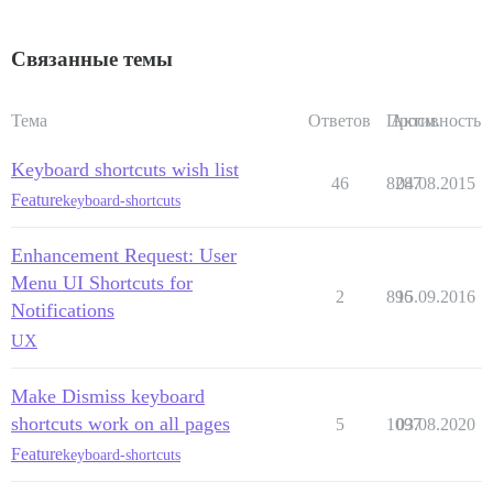
Связанные темы
Тема
Ответов
Просм.
Активность
Keyboard shortcuts wish list
46
8287
04.08.2015
Feature
keyboard-shortcuts
Enhancement Request: User
Menu UI Shortcuts for
2
896
15.09.2016
Notifications
UX
Make Dismiss keyboard
shortcuts work on all pages
5
1097
03.08.2020
Feature
keyboard-shortcuts