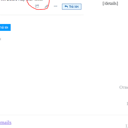
[/details]
Отв
emails
1