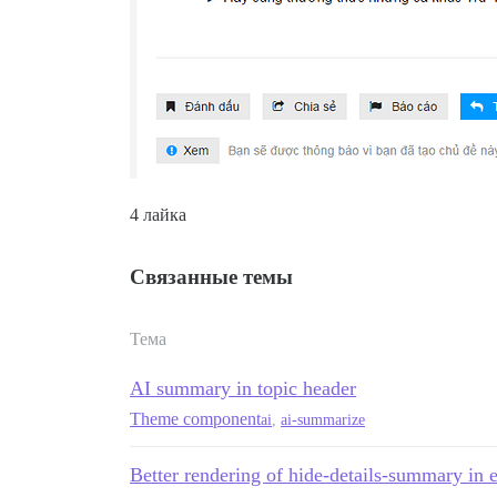
4 лайка
Связанные темы
Тема
AI summary in topic header
Theme component
ai
,
ai-summarize
Better rendering of hide-details-summary in 