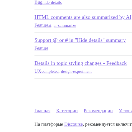
Bug
hide-details
HTML comments are also summarized by AI
Feature
ai
,
ai-summarize
Support @ or # in "Hide details" summary
Feature
Details in topic styling changes - Feedback
UX
completed
,
design-experiment
Главная
Категории
Рекомендации
Услов
На платформе
Discourse
, рекомендуется включит