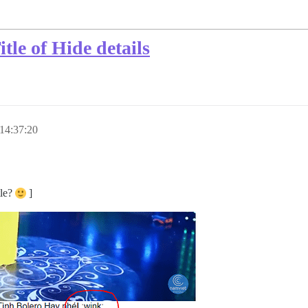
le of Hide details
14:37:20
tle?
]