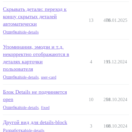
Скрывать детали: переход к
концу скрытых деталей
13
478
06.01.2025
автоматически
Ошибка
hide-details
Упоминания, эмодзи и т.д.
некорректно отображаются в
деталях карточки
4
195
11.12.2024
пользователя
Ошибка
hide-details
,
user-card
Блок Details не подчиняется
open
10
251
08.10.2024
Ошибка
hide-details
,
fixed
Другой вид для details-block
3
168
08.10.2024
Разработка
hide-details