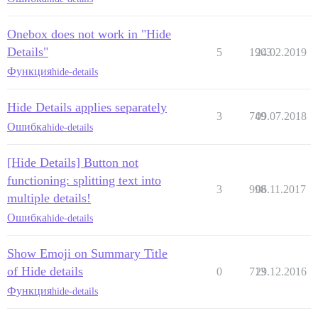
Onebox does not work in "Hide
Details"
5
1903
24.02.2019
Функция
hide-details
Hide Details applies separately
3
749
09.07.2018
Ошибка
hide-details
[Hide Details] Button not
functioning: splitting text into
3
998
06.11.2017
multiple details!
Ошибка
hide-details
Show Emoji on Summary Title
of Hide details
0
713
29.12.2016
Функция
hide-details