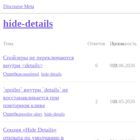
Discourse Meta
hide-details
Тема
Ответов
Просм.
Активность
Спойлеры не переключаются
внутри <details>
6
992
29.06.2026
Ошибка
completed
,
hide-details
`spoiler` внутри `details` не
восстанавливается при
2
106
22.05.2026
повторном клике
Ошибка
spoiler-alert
,
hide-details
Секция «Hide Details»
открыта по умолчанию в