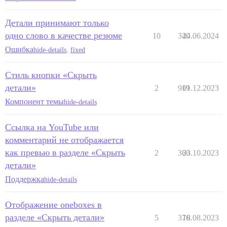
Детали принимают только
одно слово в качестве резюме
10
340
24.06.2024
Ошибка
hide-details
,
fixed
Стиль кнопки «Скрыть
детали»
2
919
01.12.2023
Компонент темы
hide-details
Ссылка на YouTube или
комментарий не отображается
как превью в разделе «Скрыть
2
360
23.10.2023
детали»
Поддержка
hide-details
Отображение oneboxes в
разделе «Скрыть детали»
5
376
18.08.2023