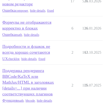
17
526
31.03.2026
новом редакторе
Ошибка
composer
,
hide-details
,
fixed
Формулы не отображаются
корректно в блоках
6
126
16.01.2026
Ошибка
math
,
hide-details
Подробности и флажок не
всегда хорошо сочетаются
2
162
13.10.2025
UX
checklist
,
hide-details
,
fixed
Поддержка рендеринга
BBCode/KaTeX или
MathJax/HTML в заголовках
2
115
26.07.2025
[details=...] при наличии
соответствующих плагинов
Функция
math
,
bbcode
,
hide-details