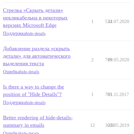
Стрелка «Скрыть детали»
некликабельна в некоторых
1
534
22.07.2020
версиях Microsoft Edge
Поддержка
hide-details
Добавление раздела «скрыть
детали» для автоматического
2
719
09.05.2020
выделения текста
Ошибка
hide-details
Is there a way to change the
position of "Hide Details"?
1
765
01.11.2017
Поддержка
hide-details
Better rendering of hide-details-
summary in emails
12
3058
24.05.2019
Ошибка
hide-details