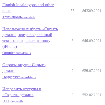
Finnish locale typos and other
notes
55
8612
13.09.2021
Translations
hide-details
Невозможно выбрать «Скрыть
детали», когда выделенный
текст перекрывает кнопку
3
646
09.09.2021
(iPhone)
Ошибка
hide-details
Опросы внутри Скрыть
детали
2
629
06.07.2021
Поддержка
hide-details
Исправить отступы в
«Скрыть детали»
2
552
21.02.2021
UX
hide-details