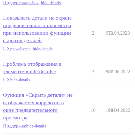
Поддержка
onebox
,
hide-details
Показывать детали на экране
предварительного просмотра
при использовании функции
2
673
11.04.2023
скрытия деталей
UX
pr-welcome
,
hide-details
Проблема отображения в
элементе «hide details»
3
882
20.06.2022
UX
hide-details
Функция «Скрыть детали» не
отображается корректно в
окне предварительного
10
1034
18.04.2022
просмотра
Поддержка
hide-details