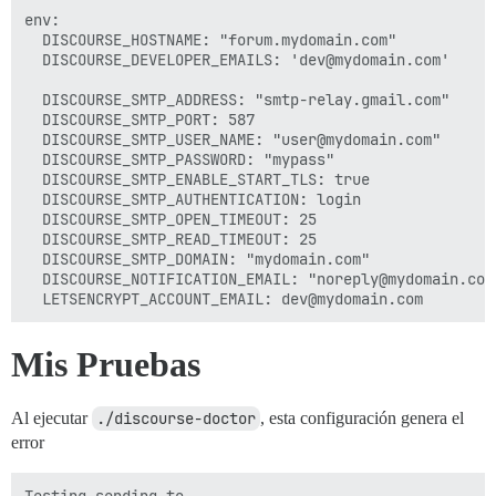
env:

  DISCOURSE_HOSTNAME: "forum.mydomain.com"

  DISCOURSE_DEVELOPER_EMAILS: 'dev@mydomain.com'

  DISCOURSE_SMTP_ADDRESS: "smtp-relay.gmail.com"

  DISCOURSE_SMTP_PORT: 587

  DISCOURSE_SMTP_USER_NAME: "user@mydomain.com"

  DISCOURSE_SMTP_PASSWORD: "mypass"

  DISCOURSE_SMTP_ENABLE_START_TLS: true

  DISCOURSE_SMTP_AUTHENTICATION: login

  DISCOURSE_SMTP_OPEN_TIMEOUT: 25

  DISCOURSE_SMTP_READ_TIMEOUT: 25

  DISCOURSE_SMTP_DOMAIN: "mydomain.com"

  DISCOURSE_NOTIFICATION_EMAIL: "noreply@mydomain.com"
Mis Pruebas
Al ejecutar
./discourse-doctor
, esta configuración genera el
error