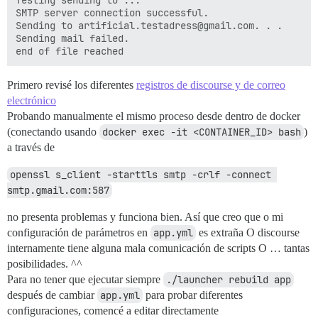
Testing sending to ...

SMTP server connection successful.

Sending to artificial.testadress@gmail.com. . .

Sending mail failed.

Primero revisé los diferentes
registros de discourse y de correo
electrónico
Probando manualmente el mismo proceso desde dentro de docker
(conectando usando
docker exec -it <CONTAINER_ID> bash
)
a través de
openssl s_client -starttls smtp -crlf -connect 
smtp.gmail.com:587
no presenta problemas y funciona bien. Así que creo que o mi
configuración de parámetros en
app.yml
es extraña O discourse
internamente tiene alguna mala comunicación de scripts O … tantas
posibilidades. ^^
Para no tener que ejecutar siempre
./launcher rebuild app
después de cambiar
app.yml
para probar diferentes
configuraciones, comencé a editar directamente