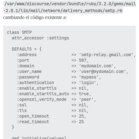
/var/www/discourse/vendor/bundle/ruby/3.2.0/gems/mail
-2.8.1/lib/mail/network/delivery_methods/smtp.rb
cambiando el código existente a:
class SMTP

  attr_accessor :settings

  DEFAULTS = {

    :address              => 'smtp-relay.gmail.com',

    :port                 => 587,

    :domain               => 'mydomain.com',

    :user_name            => 'user@mydomain.com',

    :password             => 'mypass',

    :authentication       => 'login',

    :enable_starttls      => nil,

    :enable_starttls_auto => true,

    :openssl_verify_mode  => 'peer',

    :ssl                  => nil,

    :tls                  => nil,

    :open_timeout         => 25,

    :read_timeout         => 25

  }

  def initialize(values)
