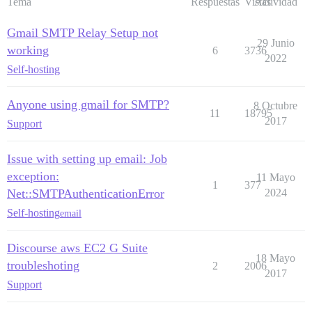
Tema
Respuestas
Vistas
Actividad
Gmail SMTP Relay Setup not
29 Junio
working
6
3736
2022
Self-hosting
Anyone using gmail for SMTP?
8 Octubre
11
18795
2017
Support
Issue with setting up email: Job
exception:
11 Mayo
1
377
Net::SMTPAuthenticationError
2024
Self-hosting
email
Discourse aws EC2 G Suite
18 Mayo
troubleshoting
2
2006
2017
Support