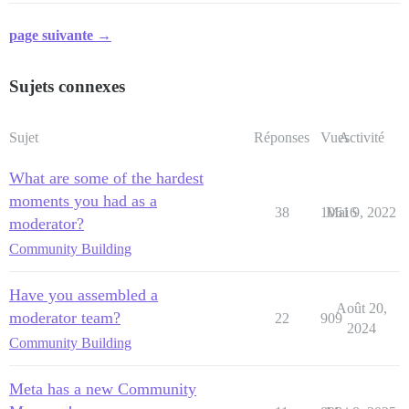
page suivante →
Sujets connexes
Sujet
Réponses
Vues
Activité
What are some of the hardest
moments you had as a
38
10616
Mai 9, 2022
moderator?
Community Building
Have you assembled a
Août 20,
moderator team?
22
909
2024
Community Building
Meta has a new Community