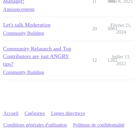
Manager!
11
898
Mai 8, 2025
Announcements
Let's talk Moderation
Février 21,
20
3083
2024
Community Building
Community Relaunch and Top
Contributors are just ANGRY
Juillet 13,
12
1282
tips?
2022
Community Building
Accueil
Catégories
Lignes directrices
Conditions générales d'utilisation
Politique de confidentialité