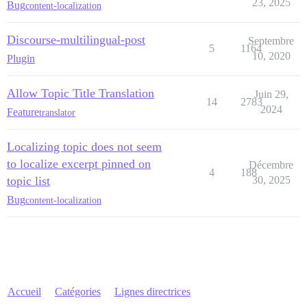
23, 2025
Bug
content-localization
Discourse-multilingual-post
Septembre
5
1164
10, 2020
Plugin
Allow Topic Title Translation
Juin 29,
14
2783
2024
Feature
translator
Localizing topic does not seem
to localize excerpt pinned on
Décembre
4
188
topic list
30, 2025
Bug
content-localization
Accueil
Catégories
Lignes directrices