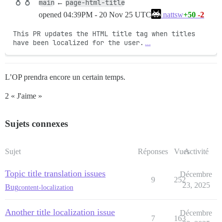
main
page-html-title
←
opened
04:39PM - 20 Nov 25 UTC
+50
-2
nattsw
This PR updates the HTML title tag when titles 
have been localized for the user.
…
L’OP prendra encore un certain temps.
2 « J'aime »
Sujets connexes
Sujet
Réponses
Vues
Activité
Topic title translation issues
Décembre
9
252
23, 2025
Bug
content-localization
Another title localization issue
Décembre
7
163