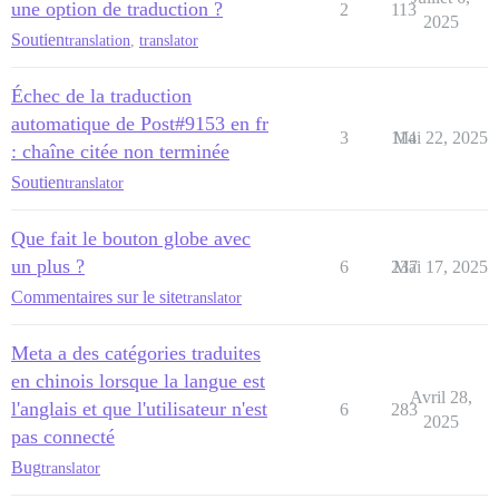
une option de traduction ?
2
113
2025
Soutien
translation
,
translator
Échec de la traduction
automatique de Post#9153 en fr
3
114
Mai 22, 2025
: chaîne citée non terminée
Soutien
translator
Que fait le bouton globe avec
un plus ?
6
237
Mai 17, 2025
Commentaires sur le site
translator
Meta a des catégories traduites
en chinois lorsque la langue est
Avril 28,
l'anglais et que l'utilisateur n'est
6
283
2025
pas connecté
Bug
translator