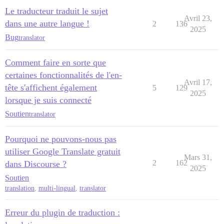
Le traducteur traduit le sujet
Avril 23,
dans une autre langue !
2
136
2025
Bug
translator
Comment faire en sorte que
certaines fonctionnalités de l'en-
Avril 17,
tête s'affichent également
5
129
2025
lorsque je suis connecté
Soutien
translator
Pourquoi ne pouvons-nous pas
utiliser Google Translate gratuit
Mars 31,
2
162
dans Discourse ?
2025
Soutien
translation
,
multi-lingual
,
translator
Erreur du plugin de traduction :