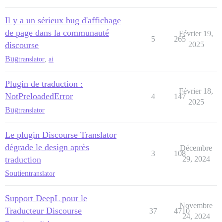
Il y a un sérieux bug d'affichage
de page dans la communauté
Février 19,
5
265
discourse
2025
Bug
translator
,
ai
Plugin de traduction :
Février 18,
NotPreloadedError
4
147
2025
Bug
translator
Le plugin Discourse Translator
dégrade le design après
Décembre
3
108
traduction
29, 2024
Soutien
translator
Support DeepL pour le
Novembre
Traducteur Discourse
37
4710
24, 2024