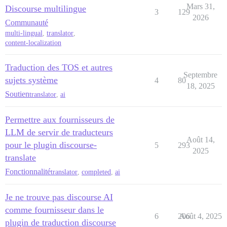
Mars 31,
Discourse multilingue
3
129
2026
Communauté
multi-lingual
,
translator
,
content-localization
Traduction des TOS et autres
Septembre
sujets système
4
80
18, 2025
Soutien
translator
,
ai
Permettre aux fournisseurs de
LLM de servir de traducteurs
Août 14,
pour le plugin discourse-
5
293
2025
translate
Fonctionnalité
translator
,
completed
,
ai
Je ne trouve pas discourse AI
comme fournisseur dans le
6
206
Août 4, 2025
plugin de traduction discourse