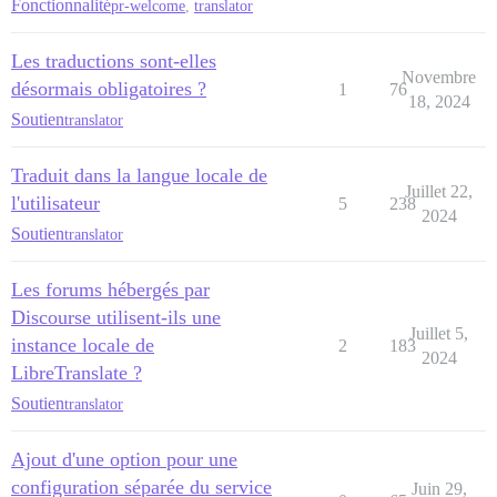
Fonctionnalité
pr-welcome
,
translator
Les traductions sont-elles
Novembre
désormais obligatoires ?
1
76
18, 2024
Soutien
translator
Traduit dans la langue locale de
Juillet 22,
l'utilisateur
5
238
2024
Soutien
translator
Les forums hébergés par
Discourse utilisent-ils une
Juillet 5,
instance locale de
2
183
2024
LibreTranslate ?
Soutien
translator
Ajout d'une option pour une
configuration séparée du service
Juin 29,