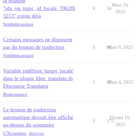
la relation
Mars 19,
"idx_on_topic_id_locale_70b2f8
0
34
2025
3213" existe déjà
Soutien
translator
Certains messages ne disposent
pas du bouton de traduction
0
69
Mars 9, 2025
Soutien
translator
Variable indéfinie 'target_locale'
dans le plugin libre_translate.rb
2
97
Mars 4, 2025
Discourse Translator
Bug
translator
Le bouton de traduction
automatique devrait être affiché
Février 19,
5
175
au-dessus du sommaire
2025
UX
translator
,
disco-toc