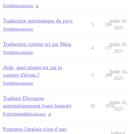
Soutien
translator
,
ai
Traduction automatique du pays
Juillet 10,
5
200
2025
Soutien
translator
Traduction comme ici sur Meta
Juillet 10,
4
177
2025
Soutien
translator
Aide, quel plugin est sur la
Juillet 10,
capture d'écran ?
5
289
2025
Soutien
translator
Traduire Discourse
Juillet 10,
automatiquement (sans bouton)
18
1050
2025
Fonctionnalité
translator
,
ai
Pourquoi l'anglais n'est-il pas
Juillet 6,