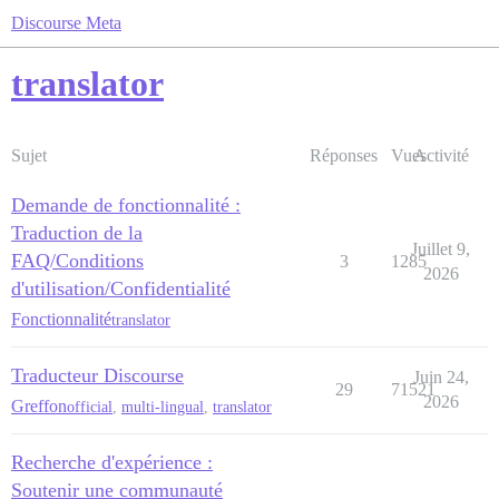
Discourse Meta
translator
Sujet
Réponses
Vues
Activité
Demande de fonctionnalité :
Traduction de la
Juillet 9,
FAQ/Conditions
3
1285
2026
d'utilisation/Confidentialité
Fonctionnalité
translator
Traducteur Discourse
Juin 24,
29
71521
2026
Greffon
official
,
multi-lingual
,
translator
Recherche d'expérience :
Soutenir une communauté