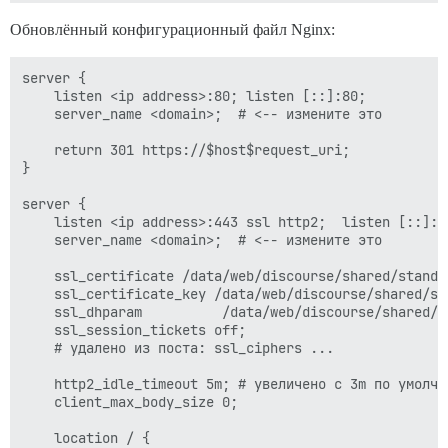
Обновлённый конфигурационный файл Nginx:
server {

    listen <ip address>:80; listen [::]:80;

    server_name <domain>;  # <-- измените это

    return 301 https://$host$request_uri;

}

server {

    listen <ip address>:443 ssl http2;  listen [::]:44
    server_name <domain>;  # <-- измените это

    ssl_certificate /data/web/discourse/shared/standa
    ssl_certificate_key /data/web/discourse/shared/st
    ssl_dhparam          /data/web/discourse/shared/s
    ssl_session_tickets off;

    # удалено из поста: ssl_ciphers ...

    http2_idle_timeout 5m; # увеличено с 3m по умолчан
    client_max_body_size 0;

    location / {
