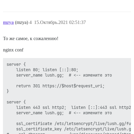
mzya
(mzya)
4
15.Октябрь.2021 02:51:37
То же самое, к сожалению!
nginx conf
server {

    listen 80; listen [::]:80;

    server_name lush.gg;  # <-- измените это

    return 301 https://$host$request_uri;

}

server {

    listen 443 ssl http2;  listen [::]:443 ssl http2;

    server_name lush.gg;  # <-- измените это

    ssl_certificate /etc/letsencrypt/live/lush.gg/full
    ssl_certificate_key /etc/letsencrypt/live/lush.gg/