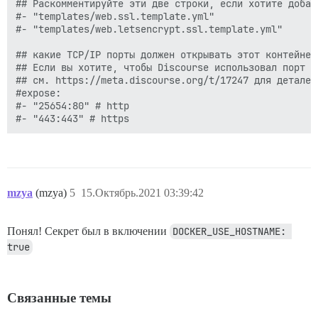
## Раскомментируйте эти две строки, если хотите добав
#- "templates/web.ssl.template.yml"

#- "templates/web.letsencrypt.ssl.template.yml"

## какие TCP/IP порты должен открывать этот контейнер?
## Если вы хотите, чтобы Discourse использовал порт с
## см. https://meta.discourse.org/t/17247 для деталей

#expose:

#- "25654:80" # http

mzya
(mzya)
5
15.Октябрь.2021 03:39:42
Понял! Секрет был в включении
DOCKER_USE_HOSTNAME: 
true
Связанные темы