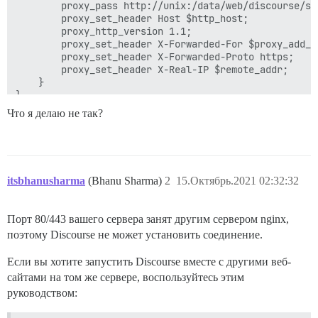
        proxy_pass http://unix:/data/web/discourse/sh
        proxy_set_header Host $http_host;

        proxy_http_version 1.1;

        proxy_set_header X-Forwarded-For $proxy_add_x_
        proxy_set_header X-Forwarded-Proto https;

        proxy_set_header X-Real-IP $remote_addr;

    }

Что я делаю не так?
itsbhanusharma
(Bhanu Sharma)
2
15.Октябрь.2021 02:32:32
Порт 80/443 вашего сервера занят другим сервером nginx,
поэтому Discourse не может установить соединение.
Если вы хотите запустить Discourse вместе с другими веб-
сайтами на том же сервере, воспользуйтесь этим
руководством: