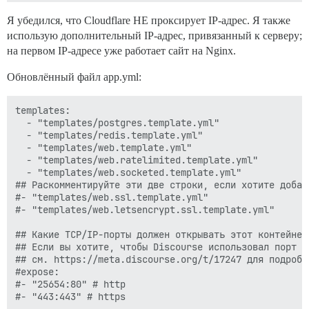
Я убедился, что Cloudflare НЕ проксирует IP-адрес. Я также
использую дополнительный IP-адрес, привязанный к серверу;
на первом IP-адресе уже работает сайт на Nginx.
Обновлённый файл app.yml:
templates:

  - "templates/postgres.template.yml"

  - "templates/redis.template.yml"

  - "templates/web.template.yml"

  - "templates/web.ratelimited.template.yml"

  - "templates/web.socketed.template.yml"

## Раскомментируйте эти две строки, если хотите добав
#- "templates/web.ssl.template.yml"

#- "templates/web.letsencrypt.ssl.template.yml"

## Какие TCP/IP-порты должен открывать этот контейнер?
## Если вы хотите, чтобы Discourse использовал порт с
## см. https://meta.discourse.org/t/17247 для подробно
#expose:

#- "25654:80" # http
