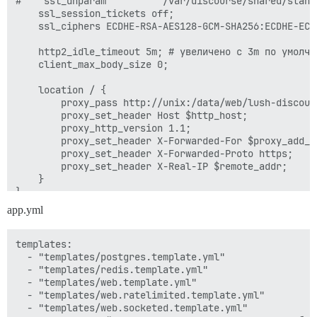
#    ssl_dhparam          /var/discourse/shared/stand
    ssl_session_tickets off;

    ssl_ciphers ECDHE-RSA-AES128-GCM-SHA256:ECDHE-ECD
    http2_idle_timeout 5m; # увеличено с 3m по умолчан
    client_max_body_size 0;

    location / {

        proxy_pass http://unix:/data/web/lush-discour
        proxy_set_header Host $http_host;

        proxy_http_version 1.1;

        proxy_set_header X-Forwarded-For $proxy_add_x_
        proxy_set_header X-Forwarded-Proto https;

        proxy_set_header X-Real-IP $remote_addr;

    }

}

app.yml
templates:

  - "templates/postgres.template.yml"

  - "templates/redis.template.yml"

  - "templates/web.template.yml"

  - "templates/web.ratelimited.template.yml"

  - "templates/web.socketed.template.yml"
