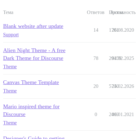
Тема
Ответов
Просм.
Активность
Blank website after update
14
1701
26.08.2020
Support
Alien Night Theme - A free
Dark Theme for Discourse
78
29159
04.02.2025
Theme
Canvas Theme Template
20
5740
25.02.2026
Theme
Mario inspired theme for
Discourse
0
2419
06.01.2021
Theme
Designer's Guide to getting