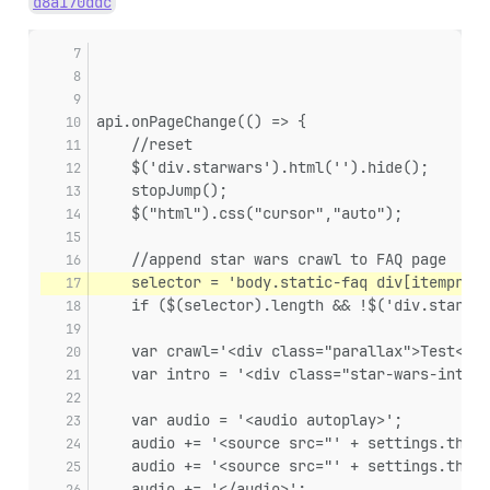
d8a170ddc
api.onPageChange(() => {
    //reset
    $('div.starwars').html('').hide();
    stopJump();
    $("html").css("cursor","auto");
    //append star wars crawl to FAQ page
    selector = 'body.static-faq div[itemprop=
    if ($(selector).length && !$('div.star-wa
    var crawl='<div class="parallax">Test</di
    var intro = '<div class="star-wars-intro"
    var audio = '<audio autoplay>';
    audio += '<source src="' + settings.theme
    audio += '<source src="' + settings.theme
    audio += '</audio>';  