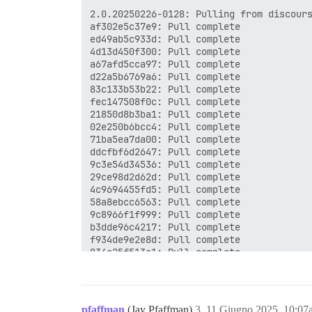
2.0.20250226-0128: Pulling from discours
af302e5c37e9: Pull complete

ed49ab5c933d: Pull complete

4d13d450f300: Pull complete

a67afd5cca97: Pull complete

d22a5b6769a6: Pull complete

83c133b53b22: Pull complete

fec147508f0c: Pull complete

21850d8b3ba1: Pull complete

02e250b6bcc4: Pull complete

71ba5ea7da00: Pull complete

ddcfbf6d2647: Pull complete

9c3e54d34536: Pull complete

29ce98d2d62d: Pull complete

4c9694455fd5: Pull complete

58a8ebcc6563: Pull complete

9c8966f1f999: Pull complete

b3dde96c4217: Pull complete

f934de9e2e8d: Pull complete

834e25f513a1: Pull complete

85d3cf606a95: Pull complete

94331a6982ee: Pull complete

14936beb0e9f: Pull complete

3ef05b122d47: Pull complete

pfaffman
(Jay Pfaffman)
3
11 Giugno 2025, 10:07