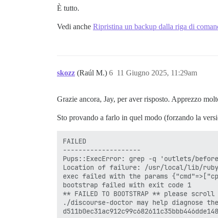
È tutto.
Vedi anche
Ripristina un backup dalla riga di coma
skozz
(Raúl M.)
6
11 Giugno 2025, 11:29am
Grazie ancora, Jay, per aver risposto. Apprezzo molto
Sto provando a farlo in quel modo (forzando la ve
FAILED

--------------------

Pups::ExecError: grep -q 'outlets/before
Location of failure: /usr/local/lib/ruby
exec failed with the params {"cmd"=>["c
bootstrap failed with exit code 1

** FAILED TO BOOTSTRAP ** please scroll 
./discourse-doctor may help diagnose the
d511b0ec31ac912c99c682611c35bbb446dde148