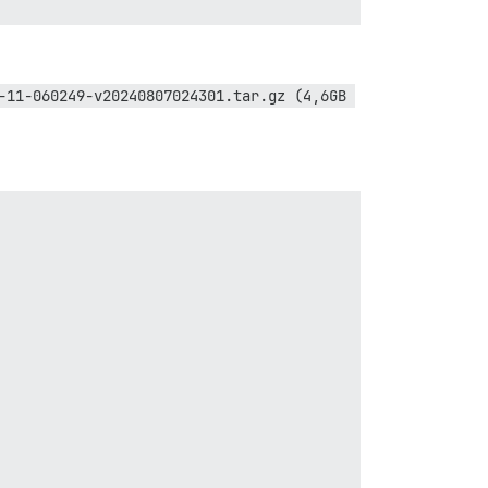
-11-060249-v20240807024301.tar.gz (4,6GB 
sql/15/man/man1/psql.1.gz perché il gruppo di link psql.