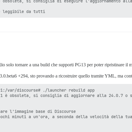
 obsoleta, si consiglia di eseguire l'aggiornamento alla
io solo tornare a una build che supporti PG13 per poter ripristinare il 
.0.beta6 +294, sto provando a ricostruire quello tramite YML, ma conti
1:/var/discourse# ./launcher rebuild app

1 è obsoleta, si consiglia di aggiornare alla 24.0.7 o s
are l'immagine base di Discourse

ochi minuti a un'ora, a seconda della velocità della tua