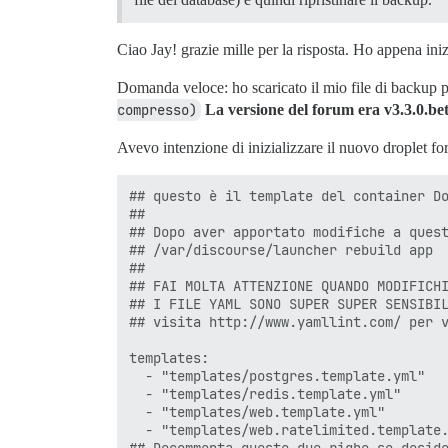
Lettura delle informazioni sullo stato..
I seguenti pacchetti sono stati installa
  libcommon-sense-perl libio-pty-perl li
Ciao Jay! grazie mille per la risposta. Ho appena iniz
  libjson-xs-perl libllvm19 libtypes-ser
  postgresql-client-common postgresql-co
Domanda veloce: ho scaricato il mio file di backup pr
Usare 'apt autoremove' per rimuoverli.

compresso)
La versione del forum era v3.3.0.b
I seguenti pacchetti verranno RIMOSSI:

  postgresql-15* postgresql-15-pgvector*
Avevo intenzione di inizializzare il nuovo droplet f
0 aggiornati, 0 installati di nuovo, 3 d
Dopo quest'operazione, verranno liberati
(Lettura del database ... 33951 file e d
## questo è il template del container Do
Rimozione di postgresql-15-pgvector (0.8
##

Rimozione di postgresql-15 (15.12-1.pgdg
## Dopo aver apportato modifiche a quest
invoke-rc.d: impossibile determinare il 
## /var/discourse/launcher rebuild app

update-alternatives: attenzione: forzand
##

Rimozione di postgresql-client-15 (15.12
## FAI MOLTA ATTENZIONE QUANDO MODIFICHI
Elaborazione dei trigger per postgresql-
## I FILE YAML SONO SUPER SUPER SENSIBIL
Costruzione di dizionari PostgreSQL dai 
## visita http://www.yamllint.com/ per v
Rimozione di file di dizionario obsoleti
(Lettura del database ... 31913 file e d
templates:

Eliminazione dei file di configurazione 
  - "templates/postgres.template.yml"

Eliminazione del cluster principale...

  - "templates/redis.template.yml"

  - "templates/web.template.yml"

  - "templates/web.ratelimited.template.
## Decommenta queste due righe se deside