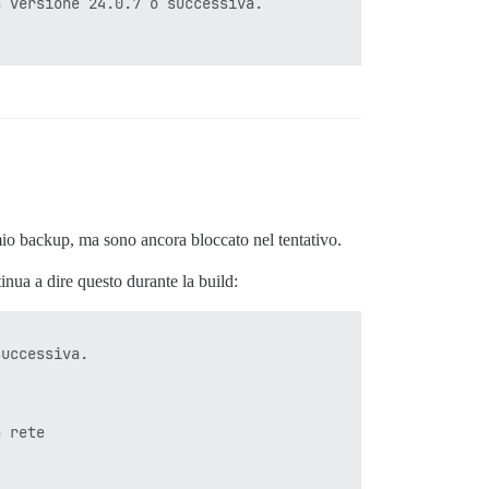
 versione 24.0.7 o successiva.

mio backup, ma sono ancora bloccato nel tentativo.
nua a dire questo durante la build:
uccessiva.

 rete
