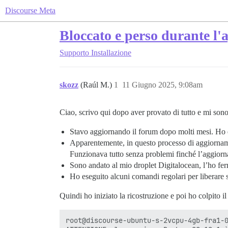
Discourse Meta
Bloccato e perso durante l
Supporto
Installazione
skozz
(Raúl M.)
1
11 Giugno 2025, 9:08am
Ciao, scrivo qui dopo aver provato di tutto e mi son
Stavo aggiornando il forum dopo molti mesi. Ho e
Apparentemente, in questo processo di aggiornam
Funzionava tutto senza problemi finché l’aggiorna
Sono andato al mio droplet Digitalocean, l’ho ferm
Ho eseguito alcuni comandi regolari per liberare 
Quindi ho iniziato la ricostruzione e poi ho colpito i
root@discourse-ubuntu-s-2vcpu-4gb-fra1-0