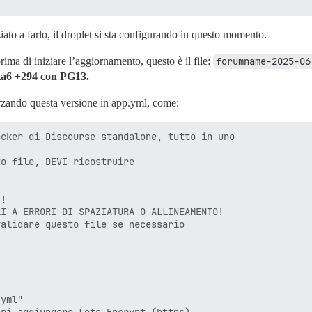
.

ti automaticamente e non sono più richiesti:

bipc-run-perl libjson-perl

iato a farlo, il droplet si sta configurando in questo momento.
ialiser-perl libz3-4

mmon postgresql-common-dev ssl-cert

ima di iniziare l’aggiornamento, questo è il file:
forumname-2025-06
eta6 +294 con PG13.
 postgresql-client-15*

orzando questa versione in app.yml, come:
a rimuovere e 0 non aggiornati.

 60,9 MB di spazio su disco.

irectory attualmente installati.)

cker di Discourse standalone, tutto in uno

.0-1.pgdg120+1) ...

120+1) ...

o file, DEVI ricostruire

runlevel corrente

o la reinstallazione dell'alternativa /usr/share/postgre
-1.pgdg120+1) ...

!

common (274.pgdg120+1) ...

I A ERRORI DI SPAZIATURA O ALLINEAMENTO!

pacchetti myspell/hunspell installati...

alidare questo file se necessario

:

irectory attualmente installati.)

per postgresql-15 (15.12-1.pgdg120+1) ...

yml"

ri aggiungere Lets Encrypt (https)
