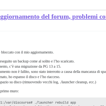
'aggiornamento del forum, problemi c
o bloccato con il mio aggiornamento.
seguito un backup come al solito e l’ho scaricato.
ento, c’è una migrazione da PG 13 a 15.
mento non è fallito, sono stato interrotto a causa della mancanza di spa
ato, ho espanso il disco e l’ho riacceso.
spazio su disco (rimuovendo vecchi log, ./launcher cleanup, ecc.)
l primo muro:
1:/var/discourse# ./launcher rebuild app
