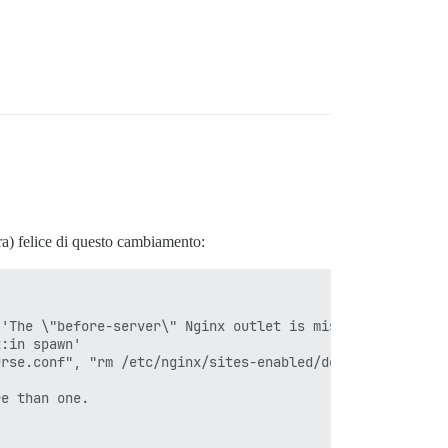
a) felice di questo cambiamento:
'The \"before-server\" Nginx outlet is missing. This ver
:in spawn'

urse.conf", "rm /etc/nginx/sites-enabled/default", "mkdi
e than one.
