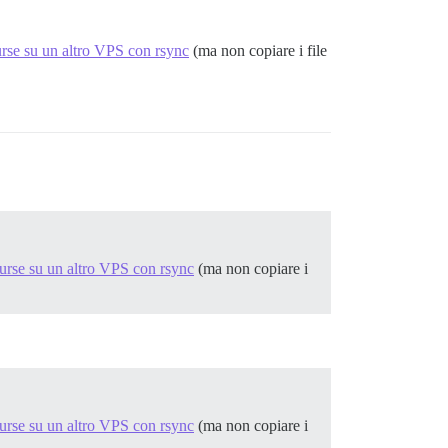
urse su un altro VPS con rsync
(ma non copiare i file
do: chmod o-rwx containers/app.yml

urse su un altro VPS con rsync
(ma non copiare i
.deb /var/cache/apt/archives/partial/*.deb /var/cache/ap
urse su un altro VPS con rsync
(ma non copiare i