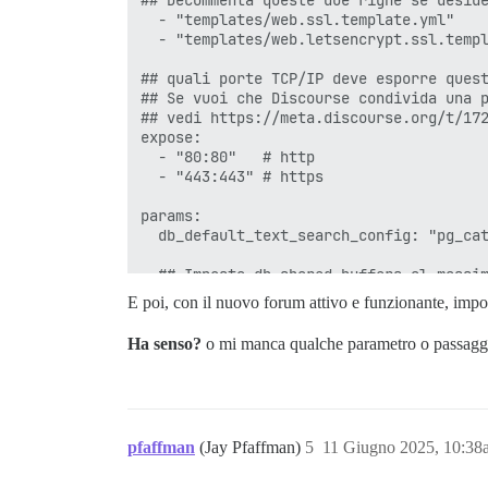
FALLITO

  - "templates/web.ssl.template.yml"

--------------------

  - "templates/web.letsencrypt.ssl.templ
Pups::ExecError: DEBIAN_FRONTEND=noninteractive ap
Posizione dell'errore: /usr/local/lib/ru
## quali porte TCP/IP deve esporre quest
exec non riuscito con i parametri "DEBIA
## Se vuoi che Discourse condivida una p
bootstrap non riuscito con codice di usc
## vedi https://meta.discourse.org/t/172
** AVVIO NON RIUSCITO ** scorrere verso 
expose:

./discourse-doctor può aiutare a diagnos
  - "80:80"   # http

  - "443:443" # https

params:

  db_default_text_search_config: "pg_cat
  ## Imposta db_shared_buffers al massim
  ## verrà impostato automaticamente da 
E poi, con il nuovo forum attivo e funzionante, impor
  db_shared_buffers: "1024MB"

Ha senso?
o mi manca qualche parametro o passagg
  ## può migliorare le prestazioni di or
  #db_work_mem: "40MB"

  ## Quale revisione Git dovrebbe usare 
pfaffman
(Jay Pfaffman)
5
11 Giugno 2025, 10:38