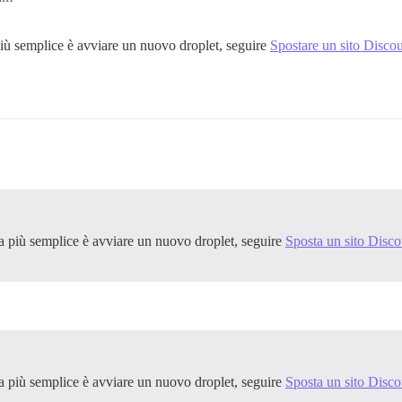
più semplice è avviare un nuovo droplet, seguire
Spostare un sito Disco
4e577d4f96130ad555ae8ec646a8792cbfe37db

urse/base:2.0.20250226-0128

28

 leggibile da tutti. Puoi proteggere questo file eseguen
e/base

4e577d4f96130ad555ae8ec646a8792cbfe37db

sa più semplice è avviare un nuovo droplet, seguire
Sposta un sito Disco
e/base:2.0.20250226-0128

28

-1.2.1/lib/pups.rb

 -- : Lettura da stdin

 postgresql-15-pgvector

cript DPkg::Post-Invoke 'rm -f /var/cache/apt/archives/*
ice di errore

 -- : Lettura degli elenchi dei pacchetti...

sa più semplice è avviare un nuovo droplet, seguire
Sposta un sito Disco
.
