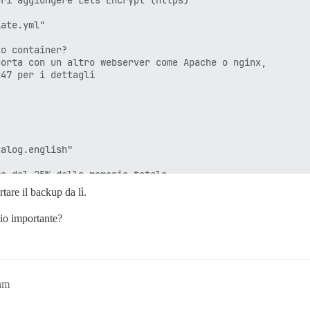
ate.yml"

t-get purge -y postgresql-15 postgresql-client-15 postgresql-contrib-15
by/gems/3.3.0/gems/pups-1.2.1/lib/pups/exec_command.rb:1
o container?

N_FRONTEND=noninteractive apt-get purge -y postgresql-15
orta con un altro webserver come Apache o nginx,

ita 100

47 per i dettagli

l'alto e cercare messaggi di errore precedenti, potrebbe
ticare il problema.

alog.english"

o del 25% della memoria totale.

bootstrap in base alla RAM rilevata, o puoi sovrascriver
tare il backup da lì.
io importante?
dinamento, ma aumenta l'utilizzo della memoria per conne
questo container? (default: tests-passed)

am