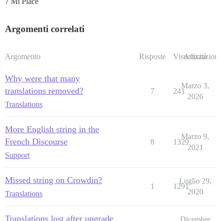
7 Mi Piace
Argomenti correlati
Argomento
Risposte
Visualizzazioni
Attività
Why were that many
Marzo 3,
translations removed?
7
241
2026
Translations
More English string in the
Marzo 9,
French Discourse
8
1329
2021
Support
Missed string on Crowdin?
Luglio 29,
1
1291
2020
Translations
Translations lost after upgrade
Dicembre