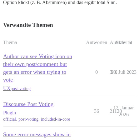
Option klickt (z. B. Abstimmen) und das ergibt total Sinn.
Verwandte Themen
Thema
Antworten
Aufrufe
Aktivität
Author can see Voting icon on
their own post/comment but
gets an error when trying to
0
346
20. Juli 2023
vote
UX
post-voting
Discourse Post Voting
12. Januar
36
21128
Plugin
2026
official
,
post-voting
,
included-in-core
Some error messages show in