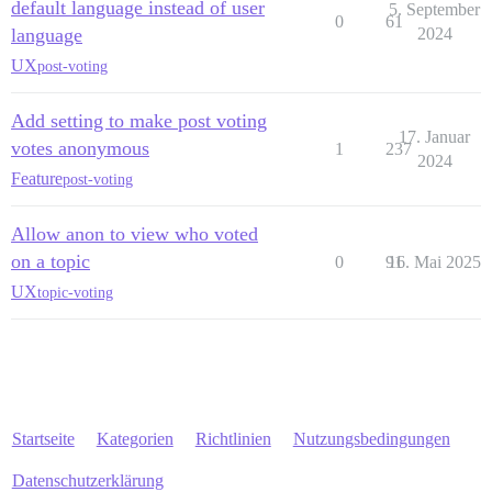
default language instead of user
5. September
0
61
language
2024
UX
post-voting
Add setting to make post voting
17. Januar
votes anonymous
1
237
2024
Feature
post-voting
Allow anon to view who voted
on a topic
0
91
16. Mai 2025
UX
topic-voting
Startseite
Kategorien
Richtlinien
Nutzungsbedingungen
Datenschutzerklärung