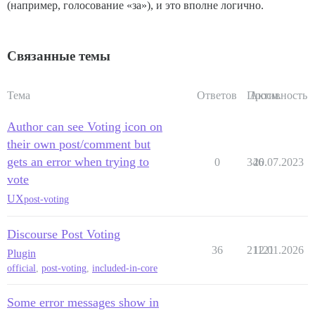
(например, голосование «за»), и это вполне логично.
Связанные темы
Тема
Ответов
Просм.
Активность
Author can see Voting icon on
their own post/comment but
gets an error when trying to
0
346
20.07.2023
vote
UX
post-voting
Discourse Post Voting
36
21121
12.01.2026
Plugin
official
,
post-voting
,
included-in-core
Some error messages show in