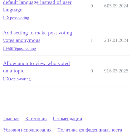
default language instead of user
0
61
05.09.2024
language
UX
post-voting
Add setting to make post voting
votes anonymous
1
237
17.01.2024
Feature
post-voting
Allow anon to view who voted
on a topic
0
91
16.05.2025
UX
topic-voting
Главная
Категории
Рекомендации
Условия использования
Политика конфиденциальности