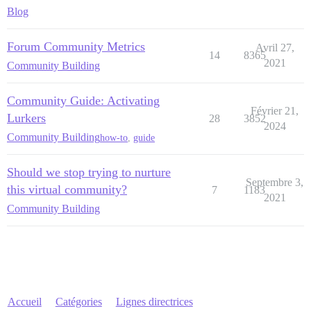
Blog
Forum Community Metrics
Avril 27,
14
8365
2021
Community Building
Community Guide: Activating
Février 21,
Lurkers
28
3852
2024
Community Building
how-to
,
guide
Should we stop trying to nurture
Septembre 3,
this virtual community?
7
1183
2021
Community Building
Accueil
Catégories
Lignes directrices