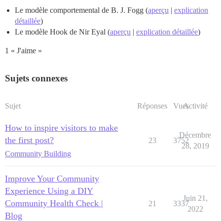
Le modèle comportemental de B. J. Fogg (
aperçu
|
explication
détaillée
)
Le modèle Hook de Nir Eyal (
aperçu
|
explication détaillée
)
1 « J'aime »
Sujets connexes
Sujet
Réponses
Vues
Activité
How to inspire visitors to make
Décembre
the first post?
23
3752
28, 2019
Community Building
Improve Your Community
Experience Using a DIY
Juin 21,
Community Health Check |
21
3337
2022
Blog