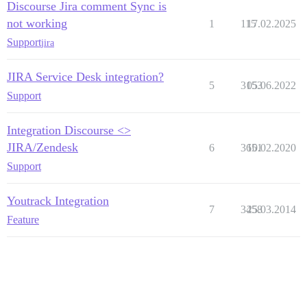
Discourse Jira comment Sync is
not working
1
115
17.02.2025
Support
jira
JIRA Service Desk integration?
5
3153
05.06.2022
Support
Integration Discourse <>
JIRA/Zendesk
6
3651
10.02.2020
Support
Youtrack Integration
7
3458
25.03.2014
Feature