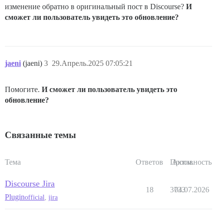
изменение обратно в оригинальный пост в Discourse?
И
сможет ли пользователь увидеть это обновление?
jaeni
(jaeni)
3
29.Апрель.2025 07:05:21
Помогите.
И сможет ли пользователь увидеть это
обновление?
Связанные темы
Тема
Ответов
Просм.
Активность
Discourse Jira
18
3733
04.07.2026
Plugin
official
,
jira