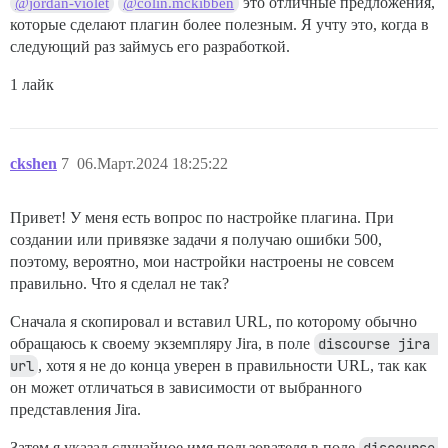
это отличные предложения,
@jordan-violet
@colin.mckibben
которые сделают плагин более полезным. Я учту это, когда в
следующий раз займусь его разработкой.
1 лайк
ckshen
7
06.Март.2024 18:25:22
Привет! У меня есть вопрос по настройке плагина. При
создании или привязке задачи я получаю ошибки 500,
поэтому, вероятно, мои настройки настроены не совсем
правильно. Что я сделал не так?
Сначала я скопировал и вставил URL, по которому обычно
обращаюсь к своему экземпляру Jira, в поле
discourse jira 
url
, хотя я не до конца уверен в правильности URL, так как
он может отличаться в зависимости от выбранного
представления Jira.
Затем я указал случайное имя пользователя в поле