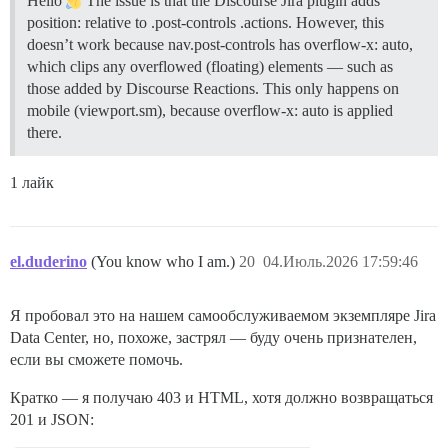
Hello
The issue is that the Discourse Jira plugin adds
position: relative to .post-controls .actions. However, this
doesn’t work because nav.post-controls has overflow-x: auto,
which clips any overflowed (floating) elements — such as
those added by Discourse Reactions. This only happens on
mobile (viewport.sm), because overflow-x: auto is applied
there.
1 лайк
el.duderino
(You know who I am.)
20
04.Июль.2026 17:59:46
Я пробовал это на нашем самообслуживаемом экземпляре Jira
Data Center, но, похоже, застрял — буду очень признателен,
если вы сможете помочь.
Кратко — я получаю 403 и HTML, хотя должно возвращаться
201 и JSON: