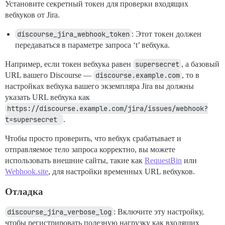
Установите секретный токен для проверки входящих
вебхуков от Jira.
discourse_jira_webhook_token
: Этот токен должен
передаваться в параметре запроса ‘t’ вебхука.
Например, если токен вебхука равен
supersecret
, а базовый
URL вашего Discourse —
discourse.example.com
, то в
настройках вебхука вашего экземпляра Jira вы должны
указать URL вебхука как
https://discourse.example.com/jira/issues/webhook?
t=supersecret 
.
Чтобы просто проверить, что вебхук срабатывает и
отправляемое тело запроса корректно, вы можете
использовать внешние сайты, такие как
RequestBin
или
Webhook.site
, для настройки временных URL вебхуков.
Отладка
discourse_jira_verbose_log
: Включите эту настройку,
чтобы регистрировать полезную нагрузку как входящих