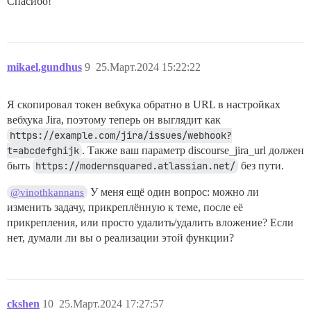
Спасибо!
mikael.gundhus
9
25.Март.2024 15:22:22
Я скопировал токен вебхука обратно в URL в настройках
вебхука Jira, поэтому теперь он выглядит как
https://example.com/jira/issues/webhook?
t=abcdefghijk
. Также ваш параметр discourse_jira_url должен
быть
https://modernsquared.atlassian.net/
без пути.
У меня ещё один вопрос: можно ли
@vinothkannans
изменить задачу, прикреплённую к теме, после её
прикрепления, или просто удалить/удалить вложение? Если
нет, думали ли вы о реализации этой функции?
ckshen
10
25.Март.2024 17:27:57