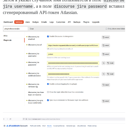
discourse 
jira username
, а в поле
discourse jira password
вставил
сгенерированный API-токен Atlassian.