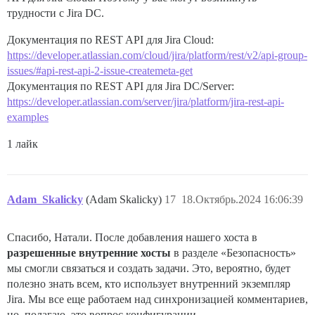
трудности с Jira DC.
Документация по REST API для Jira Cloud:
https://developer.atlassian.com/cloud/jira/platform/rest/v2/api-group-
issues/#api-rest-api-2-issue-createmeta-get
Документация по REST API для Jira DC/Server:
https://developer.atlassian.com/server/jira/platform/jira-rest-api-
examples
1 лайк
Adam_Skalicky
(Adam Skalicky)
17
18.Октябрь.2024 16:06:39
Спасибо, Натали. После добавления нашего хоста в
разрешенные внутренние хосты
в разделе «Безопасность»
мы смогли связаться и создать задачи. Это, вероятно, будет
полезно знать всем, кто использует внутренний экземпляр
Jira. Мы все еще работаем над синхронизацией комментариев,
но, полагаю, это вопрос конфигурации.