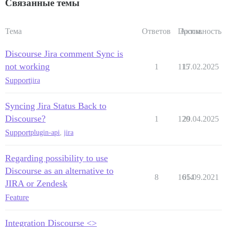
Связанные темы
Тема
Ответов
Просм.
Активность
Discourse Jira comment Sync is
not working
1
115
17.02.2025
Support
jira
Syncing Jira Status Back to
Discourse?
1
120
29.04.2025
Support
plugin-api
,
jira
Regarding possibility to use
Discourse as an alternative to
8
1614
05.09.2021
JIRA or Zendesk
Feature
Integration Discourse <>