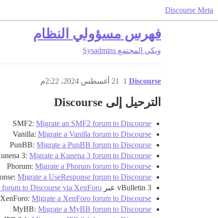
Discourse Meta
فهرس مسؤولي النظام
ويكي المجتمع
Sysadmins
Discourse
1
21 أغسطس 2024، 2:22م
الترحيل إلى Discourse
SMF2:
Migrate an SMF2 forum to Discourse
Vanilla:
Migrate a Vanilla forum to Discourse
PunBB:
Migrate a PunBB forum to Discourse
unena 3:
Migrate a Kunena 3 forum to Discourse
Phorum:
Migrate a Phorum forum to Discourse
onse:
Migrate a UseResponse forum to Discourse
vBulletin 3 عبر XenForo:
3 forum to Discourse via XenForo
XenForo:
Migrate a XenForo forum to Discourse
MyBB:
Migrate a MyBB forum to Discourse