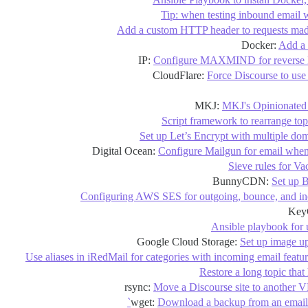
Tip: when testing inbound email w
Add a custom HTTP header to requests mad
Add a 
Configure MAXMIND for reverse 
Force Discourse to u
MKJ's Opinionated
Script framework to rearrange top
Set up Let’s Encrypt with multiple doma
Configure Mailgun for email whe
Sieve rules for Va
Set up 
Configuring AWS SES for outgoing, bounce, and i
Ansible playbook for 
Set up image u
Use aliases in iRedMail for categories with incoming email featu
Restore a long topic that
Move a Discourse site to another V
Download a backup from an email 