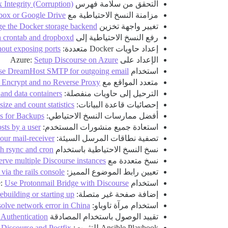
التحقق من سلامة فهرس PostgreSQL:
Integrity (Corruption)
مزامنة النسخ الاحتياطية مع rclone:
pbox or Google Drive
تغيير واجهة تخزين Docker:
e the Docker storage backend
رفع النسخ الاحتياطية إلى Dropbox:
 crontab and dropboxd
إعداد حاويات Docker متعددة:
hout exposing ports
الإعداد على Azure:
Setup Discourse on Azure
استخدام DreamHost SMTP:
se DreamHost SMTP for outgoing email
متعدد المواقع مع Let’s Encrypt:
's Encrypt and no Reverse Proxy
الترحيل إلى حاويات منفصلة:
and data containers
إحصائيات قاعدة البيانات:
size and count statistics
أفضل ممارسات النسخ الاحتياطي:
es for Backups
استعادة جميع منشورات المستخدم:
osts by a user
تصفية نطاقات المرسل السيئة:
our mail-receiver
نسخ النسخ الاحتياطية باستخدام rsync:
h rsync and cron
نسخ متعددة مع Fastmail:
erve multiple Discourse instances
تعيين رابط الموضوع المميز:
 via the rails console
استخدام Protonmail Bridge:
Use Protonmail Bridge with Discourse
إضافة صفحة غير متصلة:
ebuilding or starting up
استخدام مرآة تاوباو:
solve network error in China
تقييد الوصول باستخدام المصادقة HTTP:
 Authentication
Ansible Playbook للتثبيت:
 Discourse and Postfix