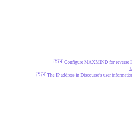
🇨🇳 Configure MAXMIND for reve

🇨🇳 The IP address in Discourse’s user inf