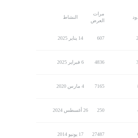
مرات
ود
النشاط
العرض
607
14 يناير 2025
4836
6 فبراير 2025
7165
4 مارس 2020
250
26 أغسطس 2024
27487
17 يونيو 2014