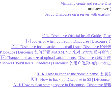
Manually create and restore Di
Set up Discourse on a server with existing
🇨🇳 Discourse Official Install Guide 
🇨🇳 500 error when upgrading Discourse | Disco
🇨🇳 Discourse forum activation email issue | Discour
rse IP lookups | Discourse 如何配置 MAXMIND 来对 IP 地址反向查询
🇳 Change the max size of uploads/attachments | Discours
ormation shows CloudFlare’s IP address | Discourse 的用户信息中的 I
🇨🇳 How to change the domain name | 
🇨🇳 How to back up Discourse to S3 | Disc
🇨🇳 How to clear storage space in Discourse | Disc