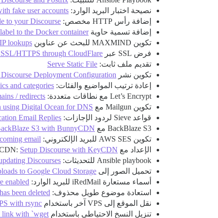
نصيحة اختبار البريد الوارد:
ith fake user accounts
إضافة رأس HTTP مخصص:
e to your Discourse
إضافة تسمية حاوية Docker:
label to the Docker container
تكوين MAXMIND للبحث عن عناوين IP:
IP lookups
فرض SSL عبر CloudFlare:
se SSL/HTTPS through CloudFlare
تقديم ملف ثابت:
Serve Static File
تكوين نشر MKJ:
 Discourse Deployment Configuration
إعادة ترتيب المواضيع والفئات:
ics and categories
Let’s Encrypt مع نطاقات متعددة:
ins / redirects
تكوين Mailgun مع Digital Ocean:
n using Digital Ocean for DNS
قواعد Sieve لردود الإجازات:
cation Email Replies
BackBlaze S3 مع BunnyCDN:
BackBlaze S3 with BunnyCDN
تكوين AWS SES للبريد الإلكتروني:
ncoming email
الإعداد مع KeyCDN:
Setup Discourse with KeyCDN
Ansible playbook للتحديثات:
updating Discourses
تحميل الصور إلى Google Cloud Storage:
ploads to Google Cloud Storage
أسماء مستعارة iRedMail للبريد الوارد:
re enabled
استعادة موضوع طويل محذوف:
 has been deleted
نقل الموقع إلى VPS آخر باستخدام rsync:
PS with rsync
تنزيل النسخ الاحتياطي باستخدام wget:
link with `wget`