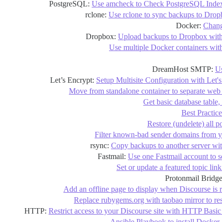
Use amcheck to Check PostgreSQL Index 
Use rclone to sync backups to Dro
Chang
Upload backups to Dropbox with
Use multiple Docker containers wit
U
Setup Multisite Configuration with Let
Move from standalone container to separate web 
Get basic database table, 
Best Practic
Restore (undelete) all p
Filter known-bad sender domains from y
Copy backups to another server wit
Use one Fastmail account to s
Set or update a featured topic link
Add an offline page to display when Discourse is r
Replace rubygems.org with taobao mirror to re
Restrict access to your Discourse site with HTTP Basic
Ansible Playbook to install Docker,