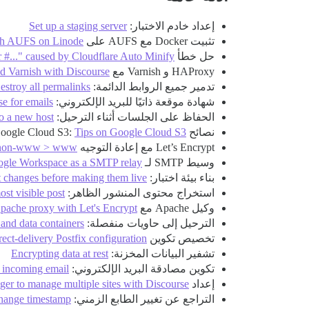
إعداد خادم الاختبار:
Set up a staging server
تثبيت Docker مع AUFS على Linode:
ith AUFS on Linode
حل خطأ Cloudflare Auto Minify:
 #..." caused by Cloudflare Auto Minify
HAProxy و Varnish مع Discourse:
 Varnish with Discourse
تدمير جميع الروابط الدائمة:
estroy all permalinks
شهادة موقعة ذاتيًا للبريد الإلكتروني:
se for emails
الحفاظ على الجلسات أثناء الترحيل:
to a new host
نصائح Google Cloud S3:
Tips on Google Cloud S3
Let’s Encrypt مع إعادة التوجيه www:
 + non-www > www
وسيط SMTP لـ Google Workspace:
ogle Workspace as a SMTP relay
بناء بيئة اختبار:
t changes before making them live
استخراج محتوى المنشور الظاهر:
ost visible post
وكيل Apache مع Let’s Encrypt:
pache proxy with Let's Encrypt
الترحيل إلى حاويات منفصلة:
 and data containers
تخصيص تكوين Postfix:
ect-delivery Postfix configuration
تشفير البيانات المخزنة:
Encrypting data at rest
تكوين مصادقة البريد الإلكتروني:
n incoming email
إعداد Nginx Proxy Manager:
r to manage multiple sites with Discourse
التراجع عن تغيير الطابع الزمني:
hange timestamp