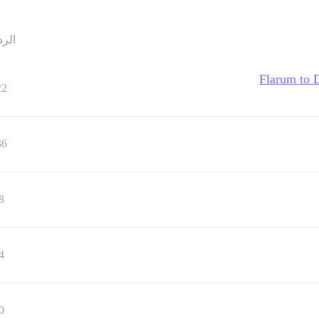
الرد
Flarum to D
22
36
8
4
0