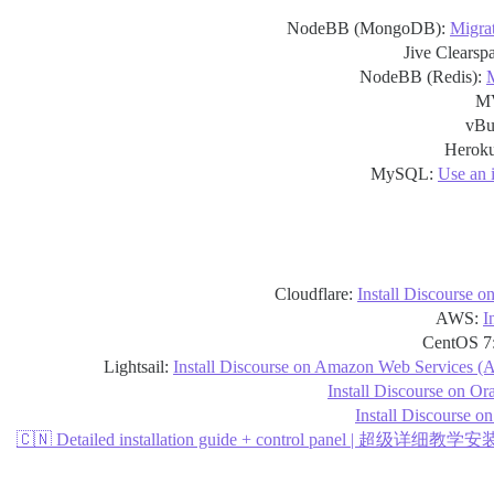
NodeBB (MongoDB):
Migra
Jive Clearsp
NodeBB (Redis):
M
M
vBul
Herok
Use an 
Install Discourse on
AWS:
I
CentOS 7
Install Discourse on Amazon Web Services (A
Install Discourse on Or
Install Discourse o
🇨🇳 Detailed installation guide + control panel | 超级详细