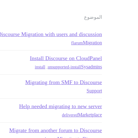
الموضوع
iscourse Migration with users and discussion
Migration
flarum
Install Discourse on CloudPanel
Sysadmins
install
,
unsupported-install
Migrating from SMF to Discourse
Support
Help needed migrating to new server
Marketplace
delivered
Migrate from another forum to Discourse