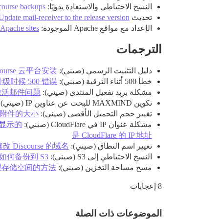
النسخ الاحتياطي والاستعادة يدويًا:
scourse backups
تحديث mail-receiver:
Update mail-receiver to the release version
الإعداد مع مواقع Apache الموجودة:
 Apache sites
الترجمات
دليل التثبيت الرسمي (صيني):
| Discourse 云平台安装
خطأ 500 أثناء الترقية (صيني):
urse 升级时候 500 错误
مشكلة بريد تفعيل المنتدى (صيني):
se 论坛激活邮件问题
تكوين MAXMIND للبحث عن عناوين IP (صيني):
تغيير حجم التحميل الأقصى (صيني):
e 修改上传附件的大小
مشكلة عنوان IP في CloudFlare (صيني):
P 地址显示的
是 CloudFlare 的 IP 地址
تغيير اسم النطاق (صيني):
如何修改 Discourse 的域名
النسخ الاحتياطي إلى S3 (صيني):
ourse 如何备份到 S3
مسح مساحة التخزين (صيني):
ourse 清理存储空间的方法
8 إعجابات
الموضوعات ذات الصلة