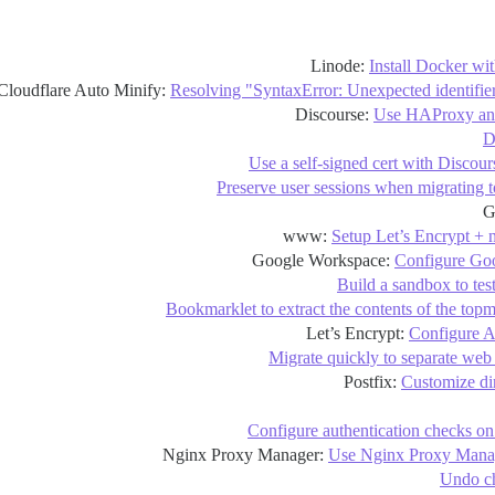
Install Docker w
Resolving "SyntaxError: Unexpected identifier
Use HAProxy and
D
Use a self-signed cert with Discour
Preserve user sessions when migrating 
Setup Let’s Encrypt
Configure Go
Build a sandbox to tes
Bookmarklet to extract the contents of the topm
Configure A
Migrate quickly to separate web
Customize dir
Configure authentication checks o
Use Nginx Proxy Manage
Undo c