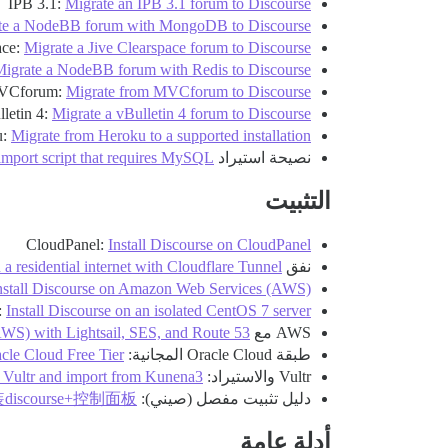
IPB 3.1:
Migrate an IPB 3.1 forum to Discourse
te a NodeBB forum with MongoDB to Discourse
ace:
Migrate a Jive Clearspace forum to Discourse
igrate a NodeBB forum with Redis to Discourse
VCforum:
Migrate from MVCforum to Discourse
letin 4:
Migrate a vBulletin 4 forum to Discourse
u:
Migrate from Heroku to a supported installation
نصيحة استيراد MySQL:
import script that requires MySQL
التثبيت
CloudPanel:
Install Discourse on CloudPanel
نفق Cloudflare:
 a residential internet with Cloudflare Tunnel
nstall Discourse on Amazon Web Services (AWS)
:
Install Discourse on an isolated CentOS 7 server
AWS مع Lightsail:
WS) with Lightsail, SES, and Route 53
طبقة Oracle Cloud المجانية:
acle Cloud Free Tier
Vultr والاستيراد:
n Vultr and import from Kunena3
دليل تثبيت مفصل (صيني):
教学安装discourse+控制面板
أدلة عامة