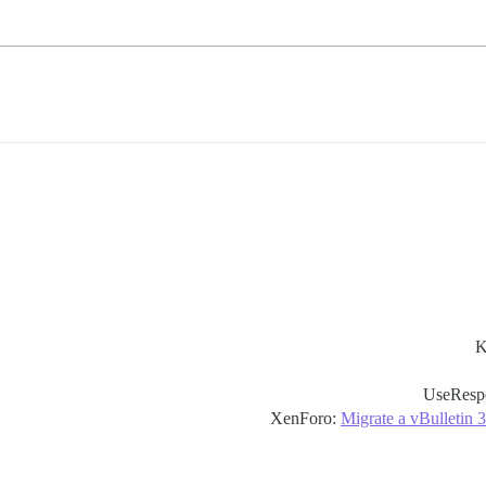
K
UseResp
Migrate a vBulletin 