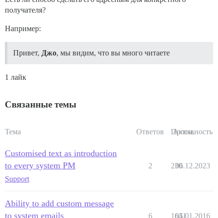
получателя?
Например:
Привет,
Джо
, мы видим, что вы много читаете
1 лайк
Связанные темы
Тема
Ответов
Просм.
Активность
Customised text as introduction
to every system PM
2
230
06.12.2023
Support
Ability to add custom message
to system emails
6
1641
05.01.2016