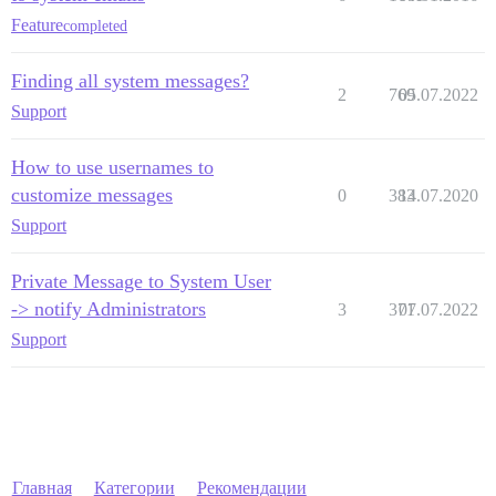
Feature
completed
Finding all system messages?
2
769
05.07.2022
Support
How to use usernames to
customize messages
0
383
14.07.2020
Support
Private Message to System User
-> notify Administrators
3
371
07.07.2022
Support
Главная
Категории
Рекомендации