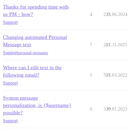
Thanks for spending time with
us PM - how?
4
231
25.06.2024
Support
Changing automated Personal
Message text
7
201
21.11.2025
Support
personal-messages
Where can I edit text in the
following email?
5
591
25.03.2022
Support
System message
personalization, is {$username}
0
339
29.01.2023
possible?
Support