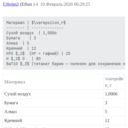
Ethsim2
(Ethan )
4
10.Февраль.2026 06:29:25
Материал | $\varepsilon_r$

-------- | --------------

Сухой воздух  | 1,0006

Бумага    | 3

Алмаз  | 5

Кремний  | 12

HfO $_2$  (Hf = гафний) | 25

H $_2$ O   | 80

\varepsilo
Материал
n_r
Сухой воздух
1,0006
Бумага
3
Алмаз
5
Кремний
12