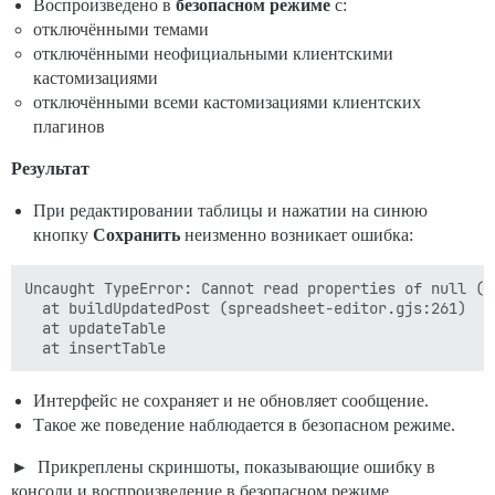
Воспроизведено в
безопасном режиме
с:
отключёнными темами
отключёнными неофициальными клиентскими
кастомизациями
отключёнными всеми кастомизациями клиентских
плагинов
Результат
При редактировании таблицы и нажатии на синюю
кнопку
Сохранить
неизменно возникает ошибка:
Uncaught TypeError: Cannot read properties of null (re
  at buildUpdatedPost (spreadsheet-editor.gjs:261)

  at updateTable

Интерфейс не сохраняет и не обновляет сообщение.
Такое же поведение наблюдается в безопасном режиме.
Прикреплены скриншоты, показывающие ошибку в
консоли и воспроизведение в безопасном режиме.