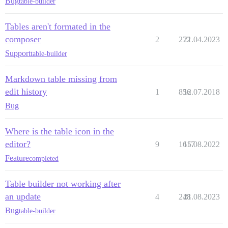
Bug
table-builder
Tables aren't formated in the
composer
2
272
21.04.2023
Support
table-builder
Markdown table missing from
edit history
1
856
12.07.2018
Bug
Where is the table icon in the
editor?
9
1617
15.08.2022
Feature
completed
Table builder not working after
an update
4
248
21.08.2023
Bug
table-builder