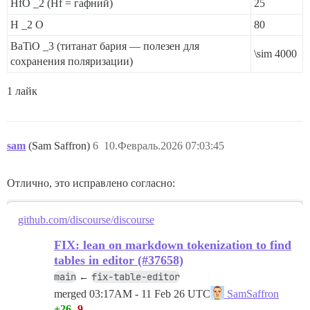
HfO
_2
(Hf = гафний)
25
H
_2
O
80
BaTiO
_3
(титанат бария — полезен для
\sim 4000
сохранения поляризации)
1 лайк
sam
(Sam Saffron)
6
10.Февраль.2026 07:03:45
Отлично, это исправлено согласно:
github.com/discourse/discourse
FIX: lean on markdown tokenization to find
tables in editor (#37658)
main
fix-table-editor
←
merged
03:17AM - 11 Feb 26 UTC
SamSaffron
+26
-9