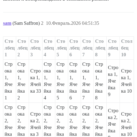
sam
(Sam Saffron)
2
10.Февраль.2026 04:51:35
Сто
Сто
Сто
Сто
Сто
Сто
Сто
Сто
Сто
Стол
лбец
лбец
лбец
лбец
лбец
лбец
лбец
лбец
лбец
бец
1
2
3
4
5
6
7
8
9
10
Стр
Стр
Стр
Стр
Стр
Стр
Стр
Стро
ока
ока
Стро
ока
ока
ока
ока
ока
Стро
ка 1,
1,
1,
ка 1,
1,
1,
1,
1,
1,
ка 1,
Яче
Яче
Яче
Ячей
Яче
Яче
Яче
Яче
Яче
Ячей
йка
йка
йка
ка 33
йка
йка
йка
йка
йка
ка 10
9
1
2
4
5
6
7
8
Стр
Стр
Стр
Стр
Стр
Стр
Стр
Стро
ока
ока
Стро
ока
ока
ока
ока
ока
Стро
ка 2,
2,
2,
ка 2,
2,
2,
2,
2,
2,
ка 2,
Яче
Яче
Яче
Ячей
Яче
Яче
Яче
Яче
Яче
Ячей
йка
йка
йка
ка 3
йка
йка
йка
йка
йка
ка 10