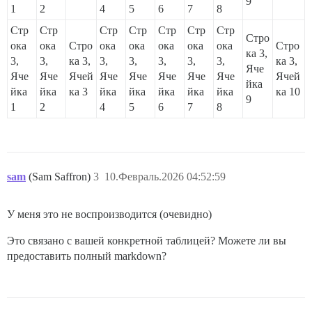
9
1
2
4
5
6
7
8
Стр
Стр
Стр
Стр
Стр
Стр
Стр
Стро
ока
ока
Стро
ока
ока
ока
ока
ока
Стро
ка 3,
3,
3,
ка 3,
3,
3,
3,
3,
3,
ка 3,
Яче
Яче
Яче
Ячей
Яче
Яче
Яче
Яче
Яче
Ячей
йка
йка
йка
ка 3
йка
йка
йка
йка
йка
ка 10
9
1
2
4
5
6
7
8
sam
(Sam Saffron)
3
10.Февраль.2026 04:52:59
У меня это не воспроизводится (очевидно)
Это связано с вашей конкретной таблицей? Можете ли вы
предоставить полный markdown?