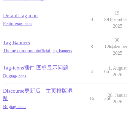
19.
Default tag icon
0
88
Dezember
Feature
tag-icons
2025
30.
Tag Banners
8
17644
September
Theme component
official
,
tag-banners
2025
Tag-icons插件 图标显示问题
1. August
4
66
2026
Bug
tag-icons
Discourse更新后，主页排版混
28. Januar
乱
16
266
2026
Bug
tag-icons