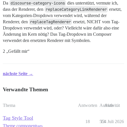
Da
discourse-category-icons
dies unterstützt, vermute ich,
dass der Renderer, den
replaceCategoryLinkRenderer
ersetzt,
vom Kategorien-Dropdown verwendet wird, während der
Renderer, den
replaceTagRenderer
ersetzt, NICHT vom Tag-
Dropdown verwendet wird, oder? Vielleicht wäre dafür also eine
Änderung im Kern nötig? Das Tag-Dropdown im Composer
verwendet den ersetzten Renderer mit Symbolen.
2 „Gefällt mir“
nächste Seite →
Verwandte Themen
Thema
Antworten
Aufrufe
Aktivität
Tag Style Tool
18
554
13. Juli 2026
Theme component
tags