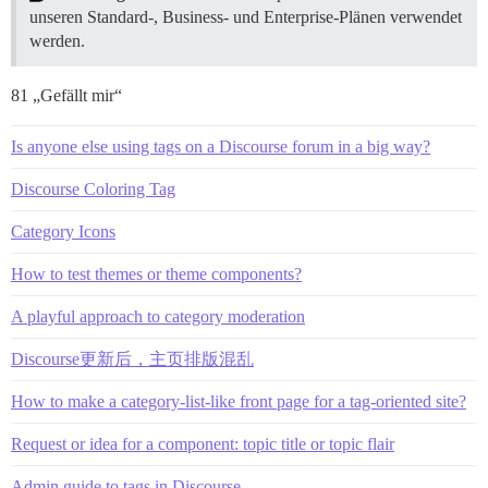
unseren Standard-, Business- und Enterprise-Plänen verwendet
werden.
81 „Gefällt mir“
Is anyone else using tags on a Discourse forum in a big way?
Discourse Coloring Tag
Category Icons
How to test themes or theme components?
A playful approach to category moderation
Discourse更新后，主页排版混乱
How to make a category-list-like front page for a tag-oriented site?
Request or idea for a component: topic title or topic flair
Admin guide to tags in Discourse