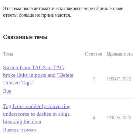
Эта тема была автоматически закрыта через 2 дня. Новые
ответы больше не принимаются.
Связанные темы
Тема
Ответов
Просм.
Активность
Switch from TAGS to TAG
broke links in posts and "Delete
7
1193
09.07.2022
Unused Tags"
Bug
Tag Icons suddenly converting
underscores to dashes in slugs,
4
131
20.05.2026
breaking the icon
Bug
tags
,
tag-icons