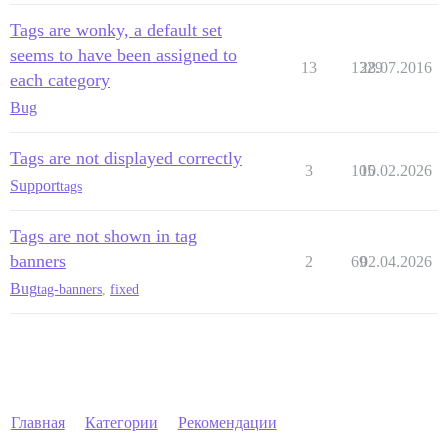
Tags are wonky, a default set
seems to have been assigned to
13
1329
28.07.2016
each category
Bug
Tags are not displayed correctly
3
105
10.02.2026
Support
tags
Tags are not shown in tag
banners
2
69
02.04.2026
Bug
tag-banners
,
fixed
Главная
Категории
Рекомендации