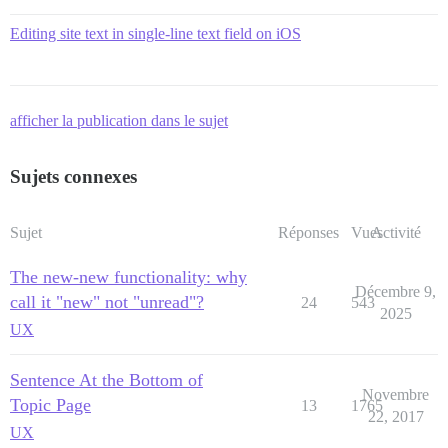
Editing site text in single-line text field on iOS
afficher la publication dans le sujet
Sujets connexes
Sujet
Réponses
Vues
Activité
The new-new functionality: why
Décembre 9,
call it "new" not "unread"?
24
543
2025
UX
Sentence At the Bottom of
Novembre
Topic Page
13
1765
22, 2017
UX