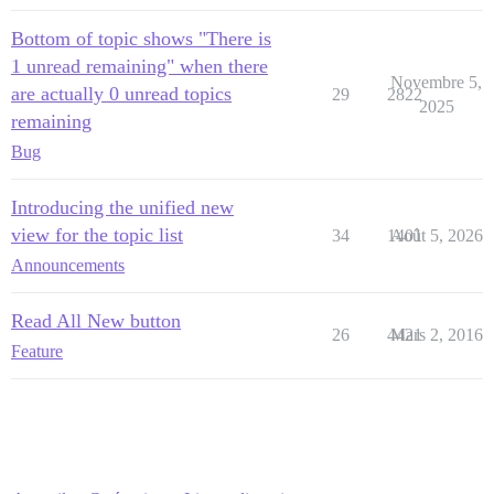
Bottom of topic shows "There is
1 unread remaining" when there
Novembre 5,
are actually 0 unread topics
29
2822
2025
remaining
Bug
Introducing the unified new
view for the topic list
34
1401
Août 5, 2026
Announcements
Read All New button
26
4421
Mars 2, 2016
Feature