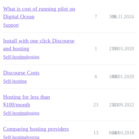
What is cost of running pilot on
Digital Ocean
7
309
16.11.2024
Support
Install with one click Discourse
and hosting
1
2311
19.03.2020
Self-hosting
hosting
Discourse Costs
6
1830
08.01.2020
Self-hosting
Hosting for less than
$100/month
23
2501
22.09.2022
Self-hosting
hosting
Comparing hosting providers
13
6640
26.10.2018
Self-hosting
hosting