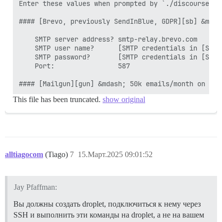
Enter these values when prompted by `./discourse-se
#### [Brevo, previously SendInBlue, GDPR][sb] &mdas
    SMTP server address? smtp-relay.brevo.com

    SMTP user name?      [SMTP credentials in [SMTP
    SMTP password?       [SMTP credentials in [SMTP
    Port:                587

This file has been truncated.
show original
alltiagocom
(Tiago)
7
15.Март.2025 09:01:52
Jay Pfaffman:
Вы должны создать droplet, подключиться к нему через
SSH и выполнить эти команды на droplet, а не на вашем