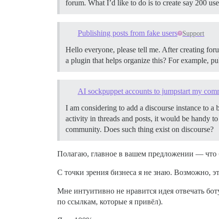
forum. What I’d like to do is to create say 200 us
Publishing posts from fake users
Support
Hello everyone, please tell me. After creating forum
a plugin that helps organize this? For example, p
AI sockpuppet accounts to jumpstart my com
I am considering to add a discourse instance to a 
activity in threads and posts, it would be handy t
community. Does such thing exist on discourse?
Полагаю, главное в вашем предложении — что б
С точки зрения бизнеса я не знаю. Возможно, э
Мне интуитивно не нравится идея отвечать боту
по ссылкам, которые я привёл).