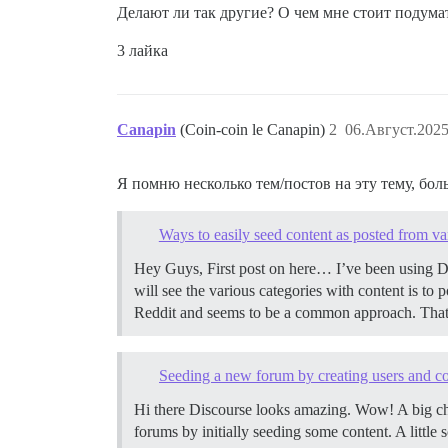
Делают ли так другие? О чем мне стоит подума
3 лайка
Canapin
(Coin-coin le Canapin)
2
06.Август.2025
Я помню несколько тем/постов на эту тему, бо
Ways to easily seed content as posted from var
Hey Guys, First post on here… I’ve been using Di
will see the various categories with content is to p
Reddit and seems to be a common approach. That sai
Seeding a new forum by creating users and co
Hi there Discourse looks amazing. Wow! A big cha
forums by initially seeding some content. A littl