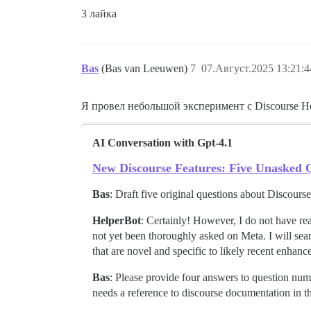
3 лайка
Bas
(Bas van Leeuwen)
7
07.Август.2025 13:21:4
Я провел небольшой эксперимент с Discourse He
AI Conversation with Gpt-4.1
New Discourse Features: Five Unasked 
Bas
: Draft five original questions about Discour
HelperBot
: Certainly! However, I do not have rea
not yet been thoroughly asked on Meta. I will sear
that are novel and specific to likely recent enhan
Bas
: Please provide four answers to question numbe
needs a reference to discourse documentation in 