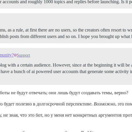
er accounts and roughly 1000 topics and replies before launching. Is it 
s, as a rule, at first there are no users, so the creators often resort to w
ublish posts from different users and so on. I hope you brought up what 
munity?
Support
blog with a certain audience. However, since at the beginning it will b
o have a bunch of ai powered user accounts that generate some activity i
оты не будут отвечать; они лишь будут создавать темы, верно?
то будет полезно в долгосрочной перспективе.
Возможно
, это п
, не зная, что это бот, но у меня нет конкретных аргументов про