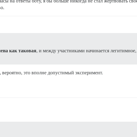
 часы на ответы боту, я бы больше никогда не стал жертвовать с
о.
чена как таковая
, и между участниками начинается легитимное
, вероятно, это вполне допустимый эксперимент.