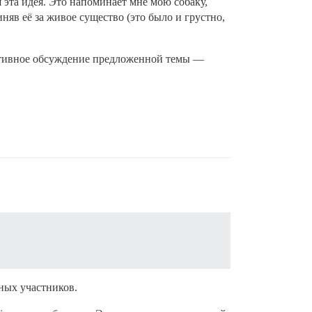
я эта идея. Это напоминает мне мою собаку,
яв её за живое существо (это было и грустно,
руктивное обсуждение предложенной темы —
ных участников.