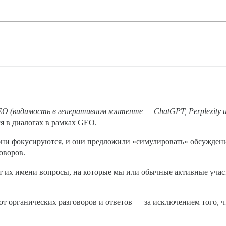
O (видимость в генеративном контенте — ChatGPT, Perplexity и 
ся в диалогах в рамках GEO.
 они фокусируются, и они предложили «симулировать» обсужден
оворов.
от их имени вопросы, на которые мы или обычные активные уча
я от органических разговоров и ответов — за исключением того,