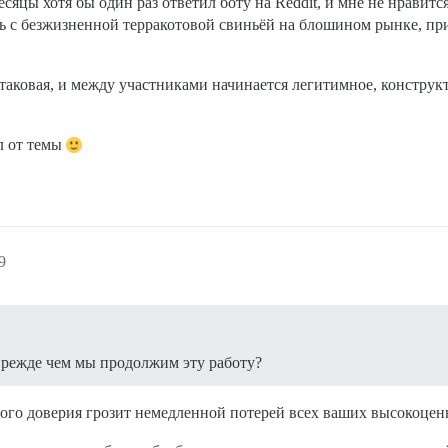
сяцы хотя бы один раз ответил боту на Reddit, и мне не нравитс
 с безжизненной терракотовой свиньёй на блошином рынке, прин
к таковая, и между участниками начинается легитимное, конст
л от темы
9
 прежде чем мы продолжим эту работу?
того доверия грозит немедленной потерей всех ваших высокоцен