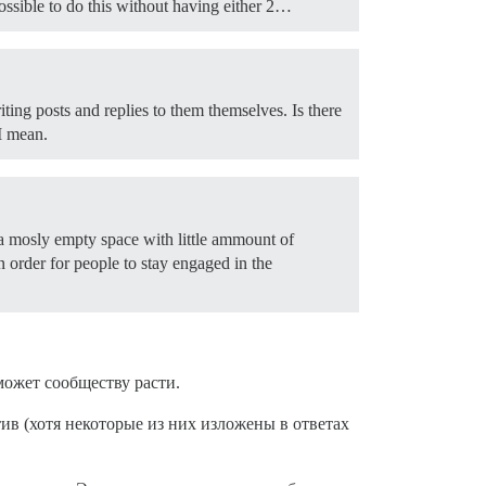
possible to do this without having either 2…
riting posts and replies to them themselves. Is there
I mean.
e a mosly empty space with little ammount of
n order for people to stay engaged in the
оможет сообществу расти.
тив (хотя некоторые из них изложены в ответах