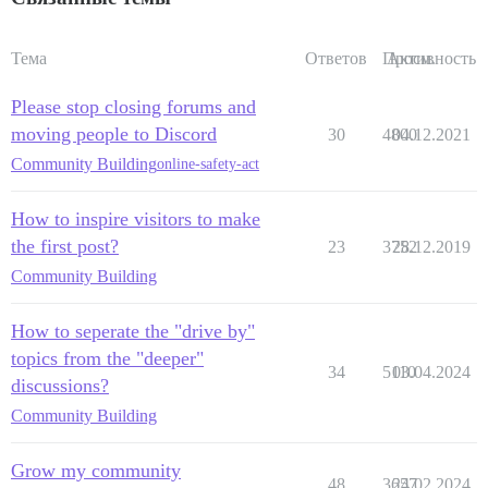
Тема
Ответов
Просм.
Активность
Please stop closing forums and
moving people to Discord
30
4800
04.12.2021
Community Building
online-safety-act
How to inspire visitors to make
the first post?
23
3752
28.12.2019
Community Building
How to seperate the "drive by"
topics from the "deeper"
34
5110
03.04.2024
discussions?
Community Building
Grow my community
48
3657
24.02.2024