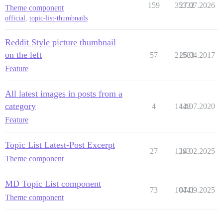
159
35332
27.07.2026
Theme component
official
,
topic-list-thumbnails
Reddit Style picture thumbnail
on the left
57
21583
26.04.2017
Feature
All latest images in posts from a
category
4
1448
12.07.2020
Feature
Topic List Latest-Post Excerpt
27
1293
14.02.2025
Theme component
MD Topic List component
73
10441
07.09.2025
Theme component