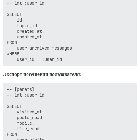
    show_thread_title_prompts,

-- int :user_id

    auto_image_caption

FROM 

SELECT 

    user_options

    id,

WHERE 

    topic_id,

    created_at,

    updated_at

FROM 

    user_archived_messages

WHERE 

Экспорт посещений пользователя:
-- [params]

-- int :user_id

SELECT 

    visited_at,

    posts_read,

    mobile,

    time_read

FROM 
