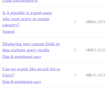
Using Discourse
how-to
Is it possible to export users
who were active in certain
1
2054
01.04.2019
category?
Support
Displaying user custom fields in
data explorer query results
5
1630
15.03.2020
Data & reporting
sql-query
Can we export like record wrt to
Users?
3
408
28.05.2023
Data & reporting
sql-query