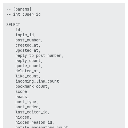
-- [params]

-- int :user_id

SELECT 

    id,

    topic_id,

    post_number,

    created_at,

    updated_at,

    reply_to_post_number,

    reply_count,

    quote_count,

    deleted_at,

    like_count,

    incoming_link_count,

    bookmark_count,

    score,

    reads,

    post_type,

    sort_order,

    last_editor_id,

    hidden,

    hidden_reason_id,

    notify_moderators_count,
