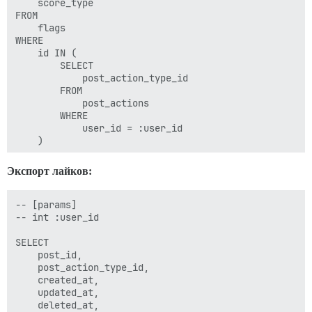
    score_type

FROM 

    flags

WHERE 

    id IN (

        SELECT 

            post_action_type_id 

        FROM 

            post_actions 

        WHERE 

            user_id = :user_id

Экспорт лайков:
-- [params]

-- int :user_id

SELECT 

    post_id,

    post_action_type_id,

    created_at,

    updated_at,

    deleted_at,
