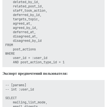
    deleted_by_id,

    related_post_id,

    staff_took_action,

    deferred_by_id,

    targets_topic,

    agreed_at,

    agreed_by_id,

    deferred_at,

    disagreed_at,

    disagreed_by_id

FROM 

    post_actions

WHERE 

    user_id = :user_id

Экспорт предпочтений пользователя:
-- [params]

-- int :user_id

SELECT 

    mailing_list_mode,

    email_digests,
