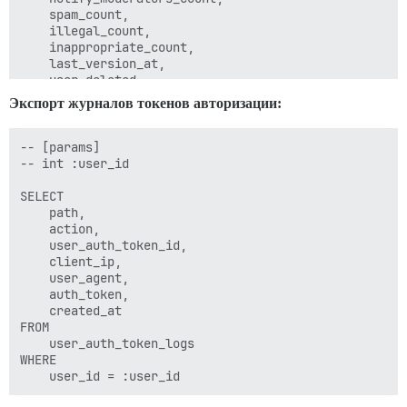
    spam_count,

    illegal_count,

    inappropriate_count,

    last_version_at,

    user_deleted,

    reply_to_user_id,

Экспорт журналов токенов авторизации:
    percent_rank,

    notify_user_count,

    like_score,

-- [params]

    deleted_by_id,

-- int :user_id

    word_count,

    version,

SELECT 

    cook_method,

    path,

    wiki,

    action,

    baked_at,

    user_auth_token_id,

    baked_version,

    client_ip,

    hidden_at,

    user_agent,

    self_edits,

    auth_token,

    reply_quoted,

    created_at

    via_email,

FROM 

    public_version,

    user_auth_token_logs

    locked_by_id,

WHERE 

    image_upload_id,

    qa_vote_count,
