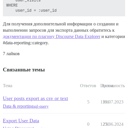
    user_visits

WHERE 

Для получения дополнительной информации о создании и
выполнении запросов для экспорта данных обратитесь к
документации по плагину Discourse Data Explorer
и категории
#data-reporting::category
.
7 лайков
Связанные темы
Тема
Ответов
Просм.
Активность
User posts export as csv or text
5
1166
31.07.2023
Data & reporting
sql-query
Export User Data
0
1230
25.06.2024