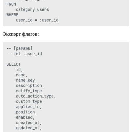
FROM 

    category_users

WHERE 

Экспорт флагов:
-- [params]

-- int :user_id

SELECT 

    id,

    name,

    name_key,

    description,

    notify_type,

    auto_action_type,

    custom_type,

    applies_to,

    position,

    enabled,

    created_at,

    updated_at,
