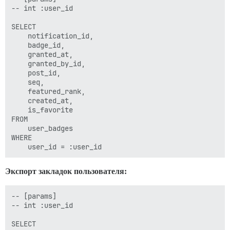
-- int :user_id

SELECT 

    notification_id,

    badge_id,

    granted_at,

    granted_by_id,

    post_id,

    seq,

    featured_rank,

    created_at,

    is_favorite

FROM 

    user_badges

WHERE 

Экспорт закладок пользователя:
-- [params]

-- int :user_id

SELECT 
