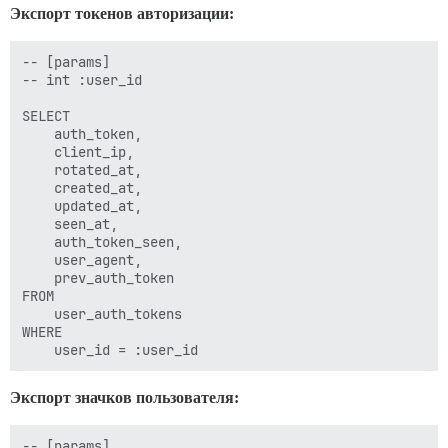
    raw,

Экспорт токенов авторизации:
    cooked,

    edit_reason,

    raw_email,

-- [params]

    action_code,

-- int :user_id

    outbound_message_id

FROM 

SELECT 

    posts

    auth_token,

WHERE 

    client_ip,

    user_id = :user_id

    rotated_at,

ORDER BY 

    created_at,

    updated_at,

    seen_at,

    auth_token_seen,

    user_agent,

    prev_auth_token

FROM 

    user_auth_tokens

WHERE 

Экспорт значков пользователя:
-- [params]
