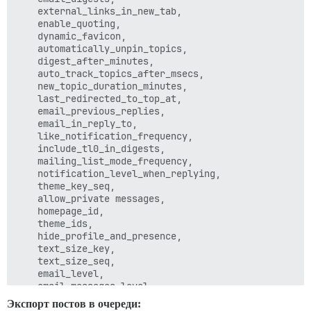
    external_links_in_new_tab,

    enable_quoting,

    dynamic_favicon,

    automatically_unpin_topics,

    digest_after_minutes,

    auto_track_topics_after_msecs,

    new_topic_duration_minutes,

    last_redirected_to_top_at,

    email_previous_replies,

    email_in_reply_to,

    like_notification_frequency,

    include_tl0_in_digests,

    mailing_list_mode_frequency,

    notification_level_when_replying,

    theme_key_seq,

    allow_private messages,

    homepage_id,

    theme_ids,

    hide_profile_and_presence,

    text_size_key,

    text_size_seq,

    email_level,

    email_messages_level,

    title_count_mode_key,

Экспорт постов в очереди: