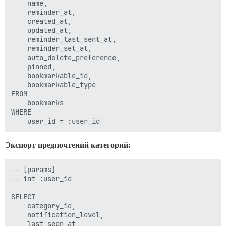
    name,

    reminder_at,

    created_at,

    updated_at,

    reminder_last_sent_at,

    reminder_set_at,

    auto_delete_preference,

    pinned,

    bookmarkable_id,

    bookmarkable_type

FROM 

    bookmarks

WHERE 

Экспорт предпочтений категорий:
-- [params]

-- int :user_id

SELECT 

    category_id,

    notification_level,

    last_seen_at
