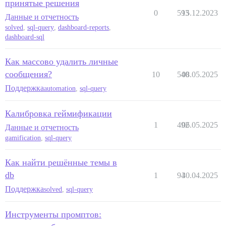
принятые решения
0
593
15.12.2023
Данные и отчетность
solved
,
sql-query
,
dashboard-reports
,
dashboard-sql
Как массово удалить личные
сообщения?
10
540
08.05.2025
Поддержка
automation
,
sql-query
Калибровка геймификации
1
492
06.05.2025
Данные и отчетность
gamification
,
sql-query
Как найти решённые темы в
db
1
94
30.04.2025
Поддержка
solved
,
sql-query
Инструменты промптов: