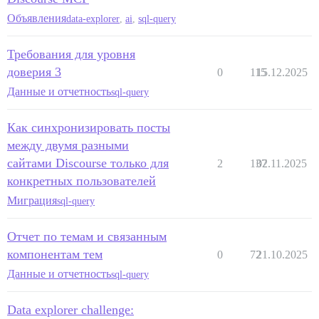
Объявления
data-explorer
,
ai
,
sql-query
Требования для уровня
доверия 3
0
115
15.12.2025
Данные и отчетность
sql-query
Как синхронизировать посты
между двумя разными
сайтами Discourse только для
2
137
02.11.2025
конкретных пользователей
Миграция
sql-query
Отчет по темам и связанным
компонентам тем
0
72
21.10.2025
Данные и отчетность
sql-query
Data explorer challenge: