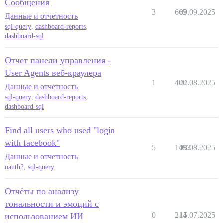
Сообщения
3
665
09.09.2025
Данные и отчетность
sql-query
,
dashboard-reports
,
dashboard-sql
Отчет панели управления -
User Agents веб-краулера
1
400
22.08.2025
Данные и отчетность
sql-query
,
dashboard-reports
,
dashboard-sql
Find all users who used "login
with facebook"
5
1493
08.08.2025
Данные и отчетность
oauth2
,
sql-query
Отчёты по анализу
тональности и эмоций с
0
214
15.07.2025
использованием ИИ