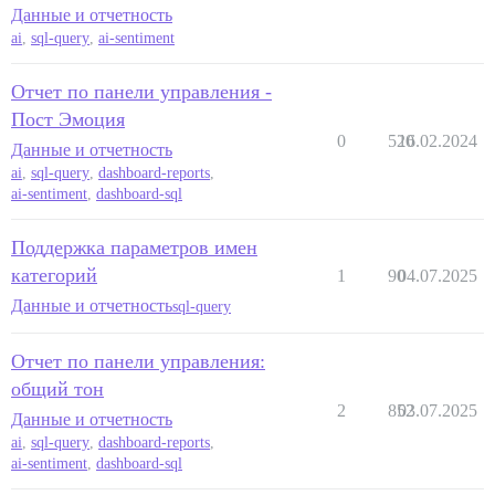
Данные и отчетность
ai
,
sql-query
,
ai-sentiment
Отчет по панели управления -
Пост Эмоция
0
520
16.02.2024
Данные и отчетность
ai
,
sql-query
,
dashboard-reports
,
ai-sentiment
,
dashboard-sql
Поддержка параметров имен
категорий
1
90
04.07.2025
Данные и отчетность
sql-query
Отчет по панели управления:
общий тон
2
852
03.07.2025
Данные и отчетность
ai
,
sql-query
,
dashboard-reports
,
ai-sentiment
,
dashboard-sql