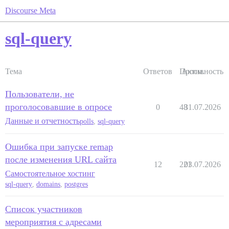
Discourse Meta
sql-query
Тема
Ответов
Просм.
Активность
Пользователи, не
проголосовавшие в опросе
0
48
31.07.2026
Данные и отчетность
polls
,
sql-query
Ошибка при запуске remap
после изменения URL сайта
12
221
03.07.2026
Самостоятельное хостинг
sql-query
,
domains
,
postgres
Список участников
мероприятия с адресами