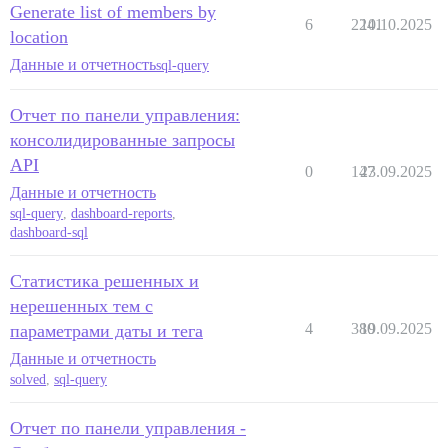
Generate list of members by
6
2241
10.10.2025
location
Данные и отчетность
sql-query
Отчет по панели управления:
консолидированные запросы
API
0
147
23.09.2025
Данные и отчетность
sql-query
,
dashboard-reports
,
dashboard-sql
Статистика решенных и
нерешенных тем с
4
380
19.09.2025
параметрами даты и тега
Данные и отчетность
solved
,
sql-query
Отчет по панели управления -