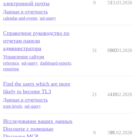
0
51
23.03.2026
электронной почты
Данные и отчетность
calendar-and-events
,
sql-query
Справочное руководство по
отчетам панели
администратора
31
8565
03.03.2026
Управление сайтом
reference
,
sql-query
,
dashboard-reports
,
reporting
Find the users which are more
likely to become TL3
21
4418
12.02.2026
Данные и отчетность
trust-levels
,
sql-query
Исследование ваших данных
Discourse с помощью
0
337
06.02.2026
Discourse MCP