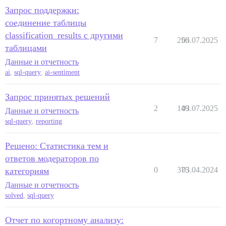
Запрос поддержки:
соединение таблицы
classification_results с другими
7
256
03.07.2025
таблицами
Данные и отчетность
ai
,
sql-query
,
ai-sentiment
Запрос принятых решений
2
149
03.07.2025
Данные и отчетность
sql-query
,
reporting
Решено: Статистика тем и
ответов модераторов по
0
375
03.04.2024
категориям
Данные и отчетность
solved
,
sql-query
Отчет по когортному анализу: