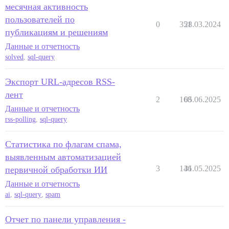
месячная активность
пользователей по
0
351
28.03.2024
публикациям и решениям
Данные и отчетность
solved
,
sql-query
Экспорт URL-адресов RSS-
лент
2
168
05.06.2025
Данные и отчетность
rss-polling
,
sql-query
Статистика по флагам спама,
выявленным автоматизацией
3
146
31.05.2025
первичной обработки ИИ
Данные и отчетность
ai
,
sql-query
,
spam
Отчет по панели управления -