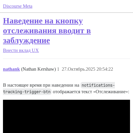
Discourse Meta
Наведение на кнопку
отслеживания вводит в
заблуждение
Внести вклад
UX
nathank
(Nathan Kershaw)
1
27.Октябрь.2025 20:54:22
В настоящее время при наведении на
notifications-
tracking-trigger-btn
отображается текст «Отслеживание»: