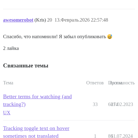
awesomerobot
(Kris)
20
13.Февраль.2026 22:57:48
Спасибо, что напомнили! Я забыл опубликовать
2 лайка
Связанные темы
Тема
Ответов
Просм.
Активность
Better terms for watching (and
tracking?)
33
6814
27.02.2023
UX
Tracking toggle text on hover
sometimes not translated
1
86
11.07.2024