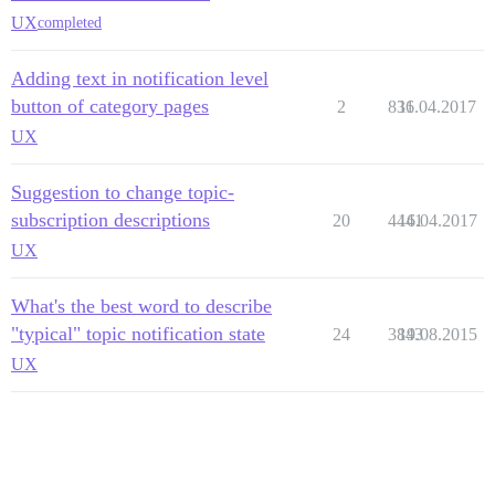
UX
completed
Adding text in notification level
button of category pages
2
836
11.04.2017
UX
Suggestion to change topic-
subscription descriptions
20
4441
16.04.2017
UX
What's the best word to describe
"typical" topic notification state
24
3843
19.08.2015
UX