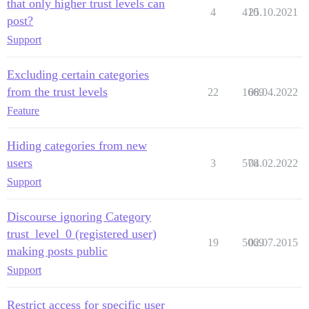
that only higher trust levels can
4
410
25.10.2021
post?
Support
Excluding certain categories
from the trust levels
22
1669
08.04.2022
Feature
Hiding categories from new
users
3
578
04.02.2022
Support
Discourse ignoring Category
trust_level_0 (registered user)
19
5069
02.07.2015
making posts public
Support
Restrict access for specific user