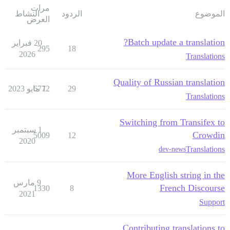
مرات
الموضوع
الردود
النشاط
العرض
Batch update a translation?
20 فبراير
295
18
2026
Translations
Quality of Russian translation
29
1 مايو 2023
6772
Translations
Switching from Transifex to
1 سبتمبر
Crowdin
5009
12
2020
Translations
dev-news
More English string in the
9 مارس
French Discourse
1330
8
2021
Support
Contributing translations to