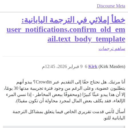
Discourse Meta
خطأ إملائي في الترجمة اليابانية:
user_notifications.confirm_old_em
ail.text_body_template
ساهم
ترجمات
(Kirk Masden)
Kirk
6
9 فبراير 2026، 12:45م
أنا مرتبك. هل نحتاج حقًا إلى التقديم عبر Crowdin؟ يبدو أنهم
يتطلبون عضوية، وعلى الرغم من وجود فترة تجريبية مدتها 30 يومًا،
إلا أن هذا يبدو عبئًا كبيرًا (ومحفوفًا ببعض المخاطر - إذا نسي المرء
الإلغاء، فقد يكلف بعض المال لمجرد محاولة أن تكون مفيدًا).
أسأل لأنني قدمت تقريري الخاص فيما يتعلق بمشاكل الترجمة
اليابانية للتو.