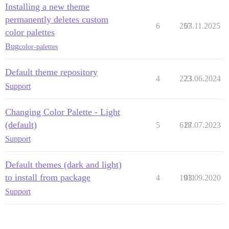
Installing a new theme
permanently deletes custom
6
257
03.11.2025
color palettes
Bug
color-palettes
Default theme repository
4
223
23.06.2024
Support
Changing Color Palette - Light
(default)
5
618
27.07.2023
Support
Default themes (dark and light)
to install from package
4
1911
03.09.2020
Support