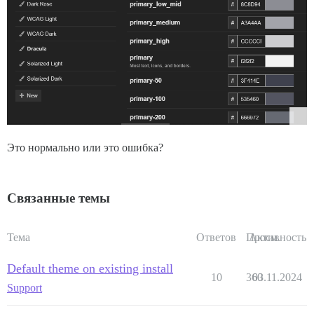
Это нормально или это ошибка?
Связанные темы
Тема
Ответов
Просм.
Активность
Default theme on existing install
10
360
03.11.2024
Support