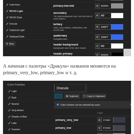
А начиная с палитры «Дракула» названия меняются на
primary_very_low, primary_low и т. д.